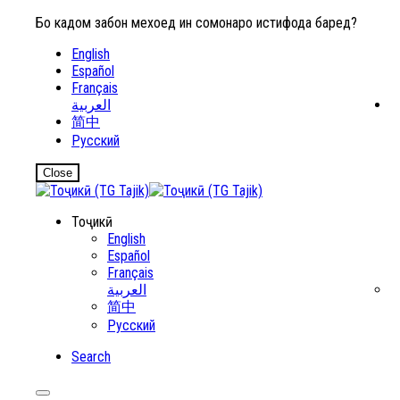
Бо кадом забон мехоҳед ин сомонаро истифода баред?
English
Español
Français
العربية
简中
Русский
Close
Тоҷикӣ
English
Español
Français
العربية
简中
Русский
Search