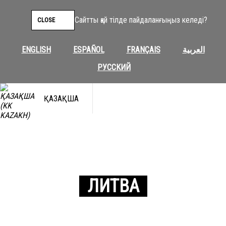
Сайтты қай тілде пайдаланғыңыз келеді?
CLOSE
ENGLISH
ESPAÑOL
FRANÇAIS
العربية
РУССКИЙ
ҚАЗАҚША
ЛИТВА