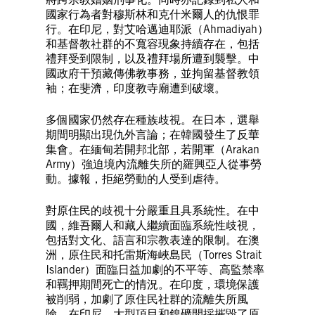
國家行為者對穆斯林和克什米爾人的仇恨罪
行。在印尼，對艾哈邁迪耶派（Ahmadiyah）
和基督教社群的不寬容現象持續存在，包括
禮拜受到限制，以及禮拜場所遭到襲擊。中
國政府干預藏傳佛教事務，並拘留基督教領
袖；在斐濟，印度教寺廟遭到破壞。
多個國家仍然存在種族歧視。在日本，選舉
期間明顯出現仇外言論；在韓國發生了反華
集會。在緬甸若開邦北部，若開軍（Arakan
Army）強迫境內流離失所的羅興亞人從事勞
動。據報，拒絕勞動的人受到虐待。
對原住民的歧視十分嚴重且具系統性。在中
國，維吾爾人和藏人繼續面臨系統性歧視，
包括對文化、語言和宗教表達的限制。在澳
洲，原住民和托雷斯海峽島民（Torres Strait
Islander）面臨日益加劇的不平等、高監禁率
和羈押期間死亡的情況。在印度，環境保護
被削弱，加劇了原住民社群的流離失所風
險。在印尼，大型項目和鎳礦開採摧毀了原