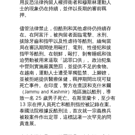
用反恐法律拘留人權捍衛者和穆斯林運動人
士的現象仍在持續，並伴以長期的審前羈
押。
儘管法律禁止，但酷刑和其他虐待仍持續存
在。在阿富汗，被拘留者面臨電擊、水刑、
拔除牙齒和指甲以及性虐待等酷刑。緬甸當
局在審訊期間使用毆打、電刑、性侵犯和拔
指甲等酷刑。在朝鮮，毆打、剝奪睡眠和強
迫勞動被用來逼取「認罪口供」。政治犯集
中營則實施嚴厲懲罰，並提供不足的食物。
在越南，運動人士遭受單獨監禁、上腳鐐，
並被拒絕提供醫療保健，羈押期間出現可疑
死亡事件。在印度，警方在查謨和克什米爾
（Jammu and Kashmir）地區施以酷刑，導
致一名 25 歲男子死亡。在斯里蘭卡，至少有
13 宗在押人員死亡和酷刑指控被記錄在案。
泰國法院根據反酷刑法，首次就一宗義務兵
被殺案件作出定罪，這標誌著一次罕見的問
責進展。