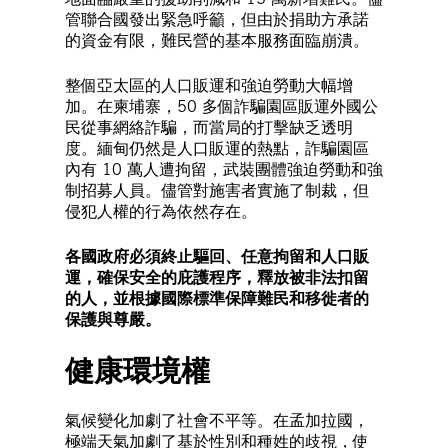
管聯合國發出緊急呼籲，但由於捐助方承諾
的資金有限，難民營的基本服務面臨崩潰。
整個亞太區的人口販運和強迫勞動大幅增
加。在柬埔寨，50 多個詐騙園區販運外國公
民從事網絡詐騙，而當局的打擊缺乏透明
度。緬甸仍然是人口販運的熱點，詐騙園區
內有 10 萬人遭拘留，武裝團體強迫勞動和強
制招募人員。儘管對施害者實施了制裁，但
侵犯人權的行為依然存在。
各國政府必須終止驅回、任意拘留和人口販
運，確保安全的庇護程序，釋放被非法扣留
的人，並根據國際標準保障難民和移徙者的
保護與尊嚴。
健康環境權
氣候變化加劇了社會不平等。在孟加拉國，
極端天氣加劇了基於性別和種姓的歧視，使