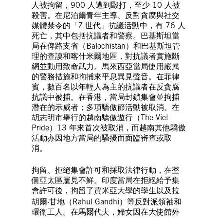
人被拘留，900 人遭到毆打，至少 10 人被
殺害。在尼泊爾青年主導、反對貪腐與社交
媒體禁令的「Z 世代」抗議活動中，有 76 人
死亡，其中包括抗議者和警察。巴基斯坦當
局在俾路支省（Balochistan）和巴基斯坦管
理的查謨和喀什米爾地區，對抗議者實施斷
網並動用致命武力。馬來西亞當局使用嚴厲
的警務措施和拘捕來平息異見聲音。在菲律
賓，數百名以年輕人為主的抗議者在反貪腐
抗議中被捕。在香港，當局封鎖集會並拘捕
潛在的示威者；多項驕傲節活動被取消。在
胡志明市舉行的越南驕傲遊行（The Viet
Pride）13 年來首次被取消，而越南其他驕傲
活動亦因地方當局的騷擾而面臨審查或取
消。
拘留、拒絕集會許可和採取法律行動，在整
個亞太區屢見不鮮。印度當局在拒絕給予集
會許可後，拘留了賈米亞大學的學生以及拉
胡爾‧甘地（Rahul Gandhi）等反對派領袖和
環衛工人。在馬爾代夫，婦女因在大使館外