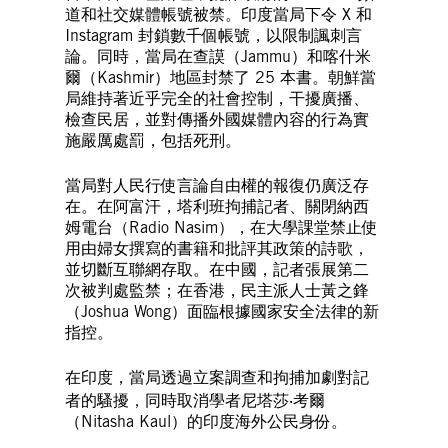
道和社交媒體帳號被禁。印度當局下令 X 和
Instagram 封鎖數千個帳號，以限制諷刺言
論。同時，當局在查謨（Jammu）和喀什米
爾（Kashmir）地區封禁了 25 本書。朝鮮當
局維持著近乎完全的社會控制，干擾廣播、
檢查民居，並對傳播外國媒體內容的行為實
施嚴厲處罰，包括死刑。
當局對人民行使言論自由權的報復仍廣泛存
在。在阿富汗，塔利班拘捕記者、關閉納西
姆電台（Radio Nasim），在大學課堂禁止使
用由婦女撰寫的書籍和批評其政策的詩歌，
並切斷互聯網存取。在中國，記者張展第二
次被判處監禁；在香港，民主派人士黃之鋒
（Joshua Wong）面臨根據國家安全法律的新
指控。
在印度，當局透過立案調查和拘捕加劇對記
者的騷擾，同時取消學者尼塔莎‧考爾
（Nitasha Kaul）的印度海外公民身份。