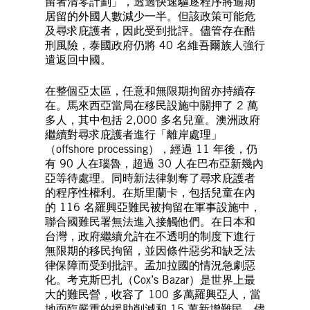
留者清零計劃」，透過快速驅逐程序將逾期
居留的外國人數減少一半。但該政策可能危
及尋求庇護者，因此受到批評。儘管存在酷
刑風險，泰國政府仍將 40 名維吾爾族人強行
遣返回中國。
在整個亞太區，任意和無限期拘留亦持續存
在。馬來西亞當局在移民設施中關押了 2 萬
多人，其中包括 2,000 多名兒童。澳洲政府
繼續對尋求庇護者進行「離岸處理」
（offshore processing），經過 11 年後，仍
有 90 人在瑙魯，超過 30 人在巴布亞新幾內
亞等待處理。同時新法律剝奪了尋求庇護者
的程序性權利。在斯里蘭卡，包括兒童在內
的 116 名羅興亞難民被拘留在軍事設施中，
聯合國難民署無法進入接觸他們。在日本和
台灣，政府繼續允許在不透明的制度下進行
無限期的移民拘留，並因條件惡劣和缺乏法
律保障而受到批評。孟加拉國的情況急劇惡
化。考克斯巴扎（Cox’s Bazar）是世界上最
大的難民營，收容了 100 多萬羅興亞人，當
地面臨嚴重的援助削減和 15 萬新增難民。儘