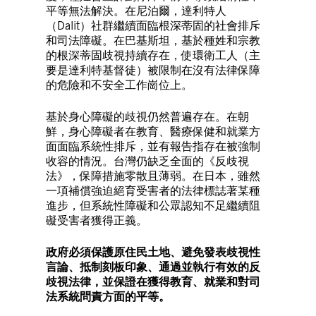
平等無法解決。在尼泊爾，達利特人
（Dalit）社群繼續面臨根深蒂固的社會排斥
和司法障礙。在巴基斯坦，基於種姓和宗教
的根深蒂固歧視持續存在，使環衛工人（主
要是達利特基督徒）被限制在沒有法律保障
的危險和不安全工作崗位上。
基於身心障礙的歧視仍然普遍存在。在朝
鮮，身心障礙者在教育、醫療保健和就業方
面面臨系統性排斥，並有報告指存在被強制
收容的情況。台灣仍缺乏全面的《反歧視
法》，保障措施零散且薄弱。在日本，雖然
一項補償強迫絕育受害者的法律標誌著某種
進步，但系統性障礙和公眾認知不足繼續阻
礙受害者獲得正義。
政府必須保護原住民土地、避免發表歧視性
言論、抵制刻板印象、通過並執行有效的反
歧視法律，並保證在獲得教育、就業和對司
法系統問責方面的平等。