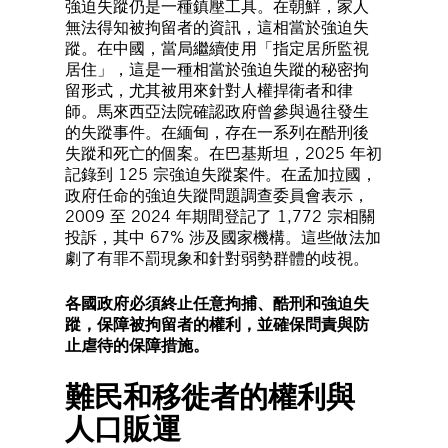
強迫失蹤仍是一種鎮壓工具。在朝鮮，家人
無法得知被拘留者的資訊，這相當於強迫失
蹤。在中國，當局繼續使用「指定居所監視
居住」，這是一種相當於強迫失蹤的秘密拘
留形式，尤其被用來針對人權捍衛者和律
師。馬來西亞法院確認政府曾參與過往發生
的失蹤事件。在緬甸，存在一系列在酷刑後
失蹤和死亡的個案。在巴基斯坦，2025 年初
記錄到 125 宗強迫失蹤案件。在孟加拉國，
政府任命的強迫失蹤問題調查委員會表示，
2009 至 2024 年期間登記了 1,772 宗相關
投訴，其中 67% 涉及國家機構。這些做法加
劇了有罪不罰現象和針對弱勢群體的歧視。
各國政府必須終止任意拘捕、酷刑和強迫失
蹤，保障被拘留者的權利，並確保問責與防
止虐待的保障措施。
難民和移徙者的權利與
人口販運