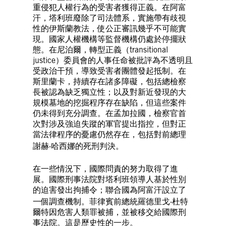
重侵犯人權行為的受害者獲得正義。在阿富
汗，塔利班廢除了司法體系，實施帶有歧視
性的伊斯蘭教法，使公正審訊幾乎不可能實
現。國家人權機構等監督機構仍處於停擺狀
態。在尼泊爾，轉型正義（transitional
justice）委員會的人事任命被批評為不透明且
受政治干預，導致受害者團體發起抵制。在
斯里蘭卡，持續存在諸多障礙，包括總檢察
長被認為缺乏獨立性；以及對新近發現的大
規模墓地的挖掘程序存在缺陷，但這些案件
仍未得到充分調查。在孟加拉國，檢察官首
次對涉及強迫失蹤的軍官提出指控，但對正
當法律程序的憂慮仍然存在，包括對前總理
謝赫‧哈西娜的死刑判決。
在一些情況下，國際問責的努力取得了進
展。國際刑事法院對塔利班領導人基於性別
的迫害發出拘捕令；聯合國為阿富汗設立了
一個調查機制。菲律賓前總統羅德里戈‧杜特
爾特因危害人類罪被捕，並被移交給國際刑
事法院。這是歷史性的一步。