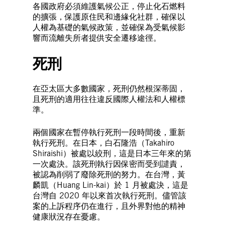
各國政府必須維護氣候公正，停止化石燃料
的擴張，保護原住民和邊緣化社群，確保以
人權為基礎的氣候政策，並確保為受氣候影
響而流離失所者提供安全遷移途徑。
死刑
在亞太區大多數國家，死刑仍然根深蒂固，
且死刑的適用往往違反國際人權法和人權標
準。
兩個國家在暫停執行死刑一段時間後，重新
執行死刑。在日本，白石隆浩（Takahiro
Shiraishi）被處以絞刑，這是日本三年來的第
一次處決。該死刑執行因保密而受到譴責，
被認為削弱了廢除死刑的努力。在台灣，黃
麟凱（Huang Lin-kai）於 1 月被處決，這是
台灣自 2020 年以來首次執行死刑。儘管該
案的上訴程序仍在進行，且外界對他的精神
健康狀況存在憂慮。