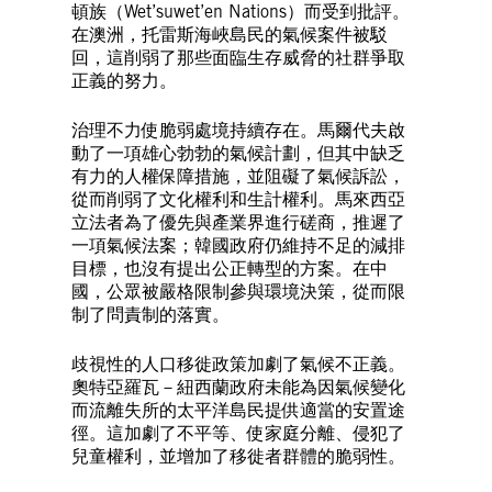
頓族（Wet’suwet’en Nations）而受到批評。
在澳洲，托雷斯海峽島民的氣候案件被駁
回，這削弱了那些面臨生存威脅的社群爭取
正義的努力。
治理不力使脆弱處境持續存在。馬爾代夫啟
動了一項雄心勃勃的氣候計劃，但其中缺乏
有力的人權保障措施，並阻礙了氣候訴訟，
從而削弱了文化權利和生計權利。馬來西亞
立法者為了優先與產業界進行磋商，推遲了
一項氣候法案；韓國政府仍維持不足的減排
目標，也沒有提出公正轉型的方案。在中
國，公眾被嚴格限制參與環境決策，從而限
制了問責制的落實。
歧視性的人口移徙政策加劇了氣候不正義。
奧特亞羅瓦－紐西蘭政府未能為因氣候變化
而流離失所的太平洋島民提供適當的安置途
徑。這加劇了不平等、使家庭分離、侵犯了
兒童權利，並增加了移徙者群體的脆弱性。