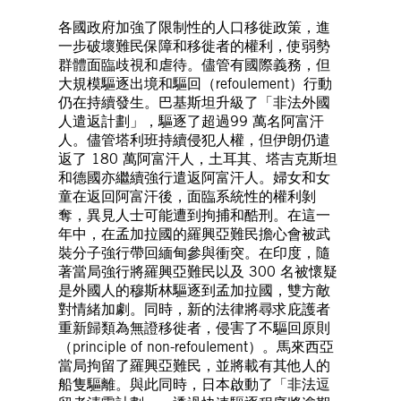
各國政府加強了限制性的人口移徙政策，進
一步破壞難民保障和移徙者的權利，使弱勢
群體面臨歧視和虐待。儘管有國際義務，但
大規模驅逐出境和驅回（refoulement）行動
仍在持續發生。巴基斯坦升級了「非法外國
人遣返計劃」，驅逐了超過99 萬名阿富汗
人。儘管塔利班持續侵犯人權，但伊朗仍遣
返了 180 萬阿富汗人，土耳其、塔吉克斯坦
和德國亦繼續強行遣返阿富汗人。婦女和女
童在返回阿富汗後，面臨系統性的權利剝
奪，異見人士可能遭到拘捕和酷刑。在這一
年中，在孟加拉國的羅興亞難民擔心會被武
裝分子強行帶回緬甸參與衝突。在印度，隨
著當局強行將羅興亞難民以及 300 名被懷疑
是外國人的穆斯林驅逐到孟加拉國，雙方敵
對情緒加劇。同時，新的法律將尋求庇護者
重新歸類為無證移徙者，侵害了不驅回原則
（principle of non-refoulement）。馬來西亞
當局拘留了羅興亞難民，並將載有其他人的
船隻驅離。與此同時，日本啟動了「非法逗