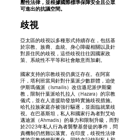
壓性法律，並根據國際標準保障安全且公眾
可進出的抗議空間。
歧視
亞太區的歧視以多種形式持續存在，包括基
於宗教、族裔、血統、身心障礙相關以及針
對原住民的歧視，這些歧視往往因國家政
策、系統性不平等和社會敵意而加劇。
國家支持的宗教歧視仍廣泛存在。在阿富
汗，塔利班當局針對什葉派少數群體，迫使
伊斯瑪儀派（Ismailis）改信遜尼派伊斯蘭
教，限制什葉派哈扎拉人（Hazara）的宗教
儀式，並在人道援助發放時實施歧視措施。
哈扎拉族家庭亦被強行驅逐，並面臨就業歧
視。在巴基斯坦，私人和國家行為者對艾哈
邁迪派（Ahmadis）的暴力和限制升級，而對
於2023年私人行為者襲擊基督徒的事件，問
責機制仍然難以落實。在印度，歧視性法律
將跨宗教婚姻刑事化。同時亦記錄到私人和