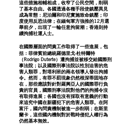
這些措施相輔相成，收窄了公民空間，削弱
了基本自由。各國透過各種手段使鎮壓異見
成為常態：尼泊爾和印尼實施致命鎮壓；印
度使用反恐法律；在緬甸軍方強推的12月選
舉前夕，出現了一輪任意拘留潮；香港則持
續拘捕社運人士。
在國際層面的問責工作取得了一些進展，包
括：菲律賓前總統羅德里戈‧杜特爾特
（Rodrigo Duterte）遭拘捕並被移交給國際刑
事法院；以及國際刑事法院以性別迫害的危
害人類罪，對塔利班的兩名領導人發出拘捕
令。然而，有罪不罰現象仍然根深蒂固地存
在，那些應該對針對羅興亞人的國際罪行負
責的官員，國際刑事法院對他們的拘捕令沒
有取得進展；各國也沒有採取有意義的行動
來追究中國在新疆犯下的危害人類罪。在阿
富汗，國內問責機制被進一步削弱；在斯里
蘭卡，這些國內機制對於戰時侵犯人權行為
仍然基本無效。