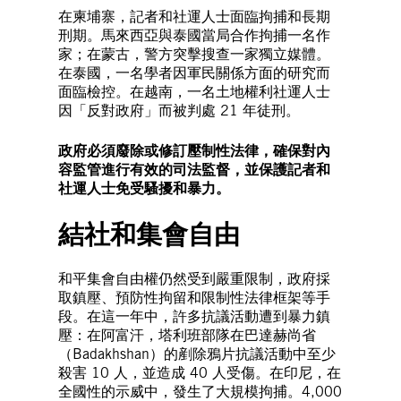
在柬埔寨，記者和社運人士面臨拘捕和長期
刑期。馬來西亞與泰國當局合作拘捕一名作
家；在蒙古，警方突擊搜查一家獨立媒體。
在泰國，一名學者因軍民關係方面的研究而
面臨檢控。在越南，一名土地權利社運人士
因「反對政府」而被判處 21 年徒刑。
政府必須廢除或修訂壓制性法律，確保對內
容監管進行有效的司法監督，並保護記者和
社運人士免受騷擾和暴力。
結社和集會自由
和平集會自由權仍然受到嚴重限制，政府採
取鎮壓、預防性拘留和限制性法律框架等手
段。在這一年中，許多抗議活動遭到暴力鎮
壓：在阿富汗，塔利班部隊在巴達赫尚省
（Badakhshan）的剷除鴉片抗議活動中至少
殺害 10 人，並造成 40 人受傷。在印尼，在
全國性的示威中，發生了大規模拘捕。4,000