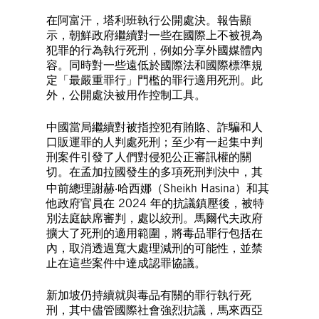
在阿富汗，塔利班執行公開處決。報告顯
示，朝鮮政府繼續對一些在國際上不被視為
犯罪的行為執行死刑，例如分享外國媒體內
容。同時對一些遠低於國際法和國際標準規
定「最嚴重罪行」門檻的罪行適用死刑。此
外，公開處決被用作控制工具。
中國當局繼續對被指控犯有賄賂、詐騙和人
口販運罪的人判處死刑；至少有一起集中判
刑案件引發了人們對侵犯公正審訊權的關
切。在孟加拉國發生的多項死刑判決中，其
中前總理謝赫‧哈西娜（Sheikh Hasina）和其
他政府官員在 2024 年的抗議鎮壓後，被特
別法庭缺席審判，處以絞刑。馬爾代夫政府
擴大了死刑的適用範圍，將毒品罪行包括在
內，取消透過寬大處理減刑的可能性，並禁
止在這些案件中達成認罪協議。
新加坡仍持續就與毒品有關的罪行執行死
刑，其中儘管國際社會強烈抗議，馬來西亞