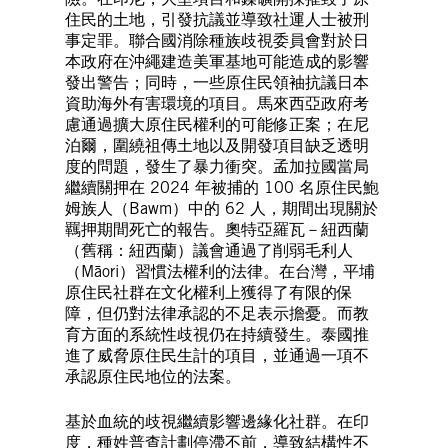
住民的土地，引發抗議並導致社運人士被刑
事定罪。聯合國消除種族歧視委員會對於日
本政府在沖繩建造美軍基地可能造成的影響
發出警告；同時，一些原住民領袖抗議日本
資助海外有害環境的項目。馬來西亞政府考
慮通過擴大原住民權利的可能修正案；在尼
泊爾，圍繞祖傳土地以及開發項目缺乏透明
度的問題，發生了暴力衝突。孟加拉國當局
繼續關押在 2024 年被捕的 100 名原住民鮑
姆族人（Bawm）中的 62 人，期間出現關於
羈押期間死亡的報告。奧特亞羅瓦－紐西蘭
（舊稱：紐西蘭）議會通過了削弱毛利人
（Māori）習慣法權利的法律。在台灣，平埔
原住民社群在文化權利上獲得了有限的保
障，但仍對法律承認的不足表示擔憂。而教
育方面的系統性歧視仍在持續發生。泰國推
進了威脅原住民生計的項目，並通過一項不
承認原住民地位的法案。
基於血統的歧視繼續影響邊緣化社群。在印
度，種姓普查計劃停滯不前，導致結構性不