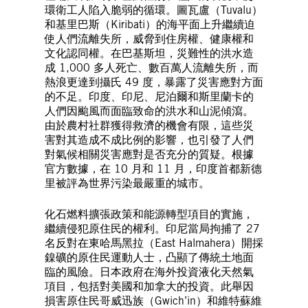
環衛工人陷入脆弱的循環。圖瓦盧（Tuvalu）
和基里巴斯（Kiribati）的海平面上升繼續迫
使人們流離失所，威脅到住房權、健康權和
文化認同權。在巴基斯坦，災難性的洪水造
成 1,000 多人死亡、數百萬人流離失所，而
熱浪更達到攝氏 49 度，暴露了災害應對方面
的不足。印度、印尼、尼泊爾和斯里蘭卡的
人們因颱風而面臨致命的洪水和山泥傾瀉。
由於農村社群獲得救濟的機會有限，這些災
害對其造成不成比例的影響，也引發了人們
對氣候相關災害應對是否充分的質疑。根據
官方數據，在 10 月和 11 月，印度首都新德
里被評為世界污染最嚴重的城市。
化石燃料擴張政策和能源轉型項目的實施，
繼續侵犯原住民的權利。印尼當局拘捕了 27
名反對在東哈馬黑拉（East Halmahera）開採
鎳礦的原住民運動人士，凸顯了傳統土地面
臨的風險。日本政府在海外投資液化天然氣
項目，包括對美國和加拿大的投資。此舉因
損害原住民哥威迅族（Gwich’in）和維特蘇維