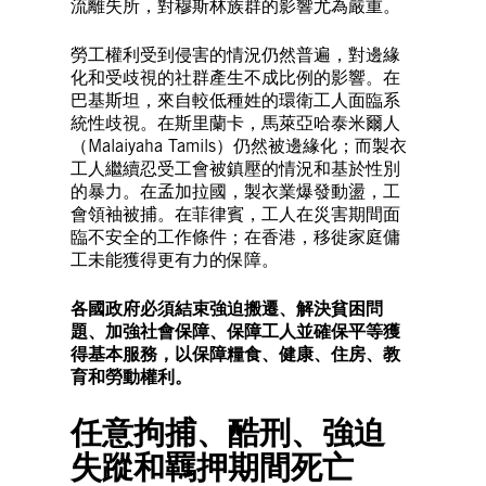
流離失所，對穆斯林族群的影響尤為嚴重。
勞工權利受到侵害的情況仍然普遍，對邊緣
化和受歧視的社群產生不成比例的影響。在
巴基斯坦，來自較低種姓的環衛工人面臨系
統性歧視。在斯里蘭卡，馬萊亞哈泰米爾人
（Malaiyaha Tamils）仍然被邊緣化；而製衣
工人繼續忍受工會被鎮壓的情況和基於性別
的暴力。在孟加拉國，製衣業爆發動盪，工
會領袖被捕。在菲律賓，工人在災害期間面
臨不安全的工作條件；在香港，移徙家庭傭
工未能獲得更有力的保障。
各國政府必須結束強迫搬遷、解決貧困問
題、加強社會保障、保障工人並確保平等獲
得基本服務，以保障糧食、健康、住房、教
育和勞動權利。
任意拘捕、酷刑、強迫
失蹤和羈押期間死亡