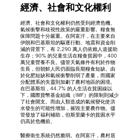
經濟、社會和文化權利
經濟、社會和文化權利仍然受到經濟危機、
氣候衝擊和歧視性政策的嚴重影響。糧食無
保障問題十分嚴重。在阿富汗，在主要來自
伊朗和巴基斯坦的驅逐行動、地震和資金削
減的背景下，有 2,290 萬人仍依賴人道援助
生存；90% 的兒童生活在糧食貧困中，400
萬兒童營養不良。儘管天氣條件有利於作物
生長，但朝鮮人民仍面臨長期糧食短缺。由
於化肥短缺和氣候衝擊削弱了產量，而國家
分配體系的失靈則加劇了農村地區的困境。
在巴基斯坦，44.7% 的人生活在貧困線以
下，國際貨幣基金組織（IMF）的限制則減少
了社會開支。而由人類造成的氣候變化使洪
水發生的可能性增加，摧毀主要農作物。儘
管發放了福利補助，但斯里蘭卡的貧困水平
仍高於危機前。
醫療衛生系統仍然脆弱。在阿富汗，農村居