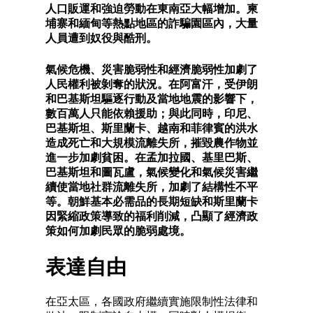
人口販運和強迫勞動在東南亞大幅增加。柬
埔寨和緬甸等熱點地區的詐騙園區內，大量
人員遭到奴役與酷刑。
氣候危機、災害脆弱性和經濟脆弱性加劇了
人民權利被剝奪的狀況。在阿富汗，受伊朗
和巴基斯坦驅逐行動及當地地震的影響下，
數百萬人只能依賴援助；與此同時，印尼、
巴基斯坦、斯里蘭卡、越南和菲律賓的洪水
造成死亡和大規模流離失所，摧毀農作物並
進一步加劇貧困。在孟加拉國、基里巴斯、
巴基斯坦和圖瓦盧，氣候變化和氣候災害繼
續使當地社群流離失所，加劇了結構性不平
等。朝鮮基本必需品的長期短缺和斯里蘭卡
因緊縮政策導致的福利削減，凸顯了經濟政
策如何加劇民眾的脆弱處境。
表達自由
在亞太區，各國政府繼續實施限制性法律和