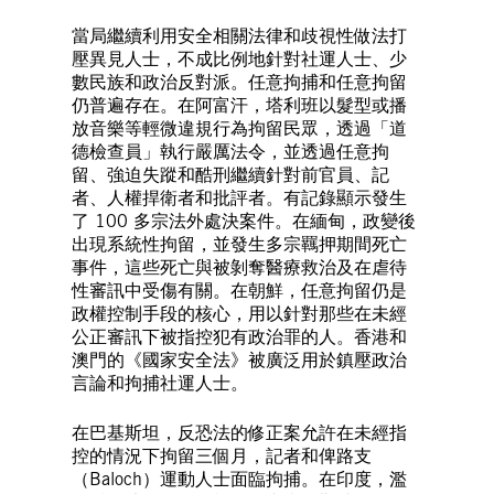
當局繼續利用安全相關法律和歧視性做法打
壓異見人士，不成比例地針對社運人士、少
數民族和政治反對派。任意拘捕和任意拘留
仍普遍存在。在阿富汗，塔利班以髮型或播
放音樂等輕微違規行為拘留民眾，透過「道
德檢查員」執行嚴厲法令，並透過任意拘
留、強迫失蹤和酷刑繼續針對前官員、記
者、人權捍衛者和批評者。有記錄顯示發生
了 100 多宗法外處決案件。在緬甸，政變後
出現系統性拘留，並發生多宗羈押期間死亡
事件，這些死亡與被剝奪醫療救治及在虐待
性審訊中受傷有關。在朝鮮，任意拘留仍是
政權控制手段的核心，用以針對那些在未經
公正審訊下被指控犯有政治罪的人。香港和
澳門的《國家安全法》被廣泛用於鎮壓政治
言論和拘捕社運人士。
在巴基斯坦，反恐法的修正案允許在未經指
控的情況下拘留三個月，記者和俾路支
（Baloch）運動人士面臨拘捕。在印度，濫