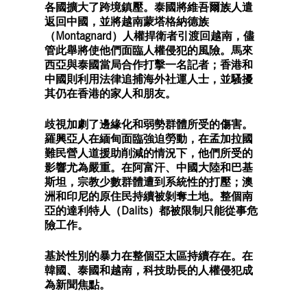
各國擴大了跨境鎮壓。泰國將維吾爾族人遣
返回中國，並將越南蒙塔格納德族
（Montagnard）人權捍衛者引渡回越南，儘
管此舉將使他們面臨人權侵犯的風險。馬來
西亞與泰國當局合作打擊一名記者；香港和
中國則利用法律追捕海外社運人士，並騷擾
其仍在香港的家人和朋友。
歧視加劇了邊緣化和弱勢群體所受的傷害。
羅興亞人在緬甸面臨強迫勞動，在孟加拉國
難民營人道援助削減的情況下，他們所受的
影響尤為嚴重。在阿富汗、中國大陸和巴基
斯坦，宗教少數群體遭到系統性的打壓；澳
洲和印尼的原住民持續被剝奪土地。整個南
亞的達利特人（Dalits）都被限制只能從事危
險工作。
基於性別的暴力在整個亞太區持續存在。在
韓國、泰國和越南，科技助長的人權侵犯成
為新聞焦點。