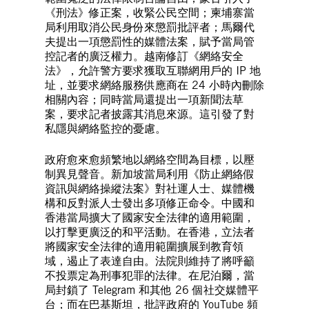
《刑法》修正案，收緊公民空間；柬埔寨當
局利用取消公民身份來懲罰批評者；馬爾代
夫提出一項懲罰性的媒體法案，賦予當局管
控記者的廣泛權力。越南修訂《網絡安全
法》，允許警方要求獲取互聯網用戶的 IP 地
址，並要求網絡服務供應商在 24 小時內刪除
相關內容；同時當局還提出一項新聞法草
案，要求記者披露其消息來源。這引發了對
私隱與網絡監控的憂慮。
政府愈來愈頻繁地以網絡空間為目標，以壓
制異見聲音。新加坡當局利用《防止網絡假
資訊與網絡操縱法案》對社運人士、媒體機
構和反對派人士發出多項修正命令。中國和
香港當局擴大了國家安全法律的適用範圍，
以打擊更廣泛的和平活動。在香港，立法者
將國家安全法律的適用範圍擴展到教育領
域，遏止了表達自由。法院則維持了將呼籲
不投票定為刑事犯罪的法律。在尼泊爾，當
局封鎖了 Telegram 和其他 26 個社交媒體平
台；而在巴基斯坦，批評政府的 YouTube 頻