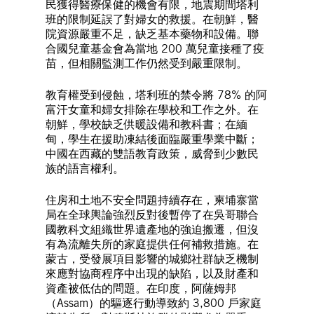
民獲得醫療保健的機會有限，地震期間塔利
班的限制延誤了對婦女的救援。在朝鮮，醫
院資源嚴重不足，缺乏基本藥物和設備。聯
合國兒童基金會為當地 200 萬兒童接種了疫
苗，但相關監測工作仍然受到嚴重限制。
教育權受到侵蝕，塔利班的禁令將 78% 的阿
富汗女童和婦女排除在學校和工作之外。在
朝鮮，學校缺乏供暖設備和教科書；在緬
甸，學生在援助凍結後面臨嚴重學業中斷；
中國在西藏的雙語教育政策，威脅到少數民
族的語言權利。
住房和土地不安全問題持續存在，柬埔寨當
局在全球輿論強烈反對後暫停了在吳哥聯合
國教科文組織世界遺產地的強迫搬遷，但沒
有為流離失所的家庭提供任何補救措施。在
蒙古，受發展項目影響的城鄉社群缺乏機制
來應對協商程序中出現的缺陷，以及財產和
資產被低估的問題。在印度，阿薩姆邦
（Assam）的驅逐行動導致約 3,800 戶家庭