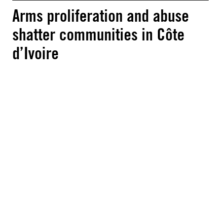
Arms proliferation and abuse
shatter communities in Côte
d’Ivoire