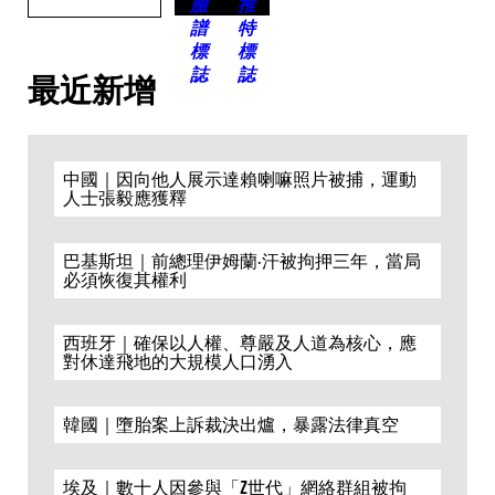
最近新增
中國｜因向他人展示達賴喇嘛照片被捕，運動
人士張毅應獲釋
巴基斯坦｜前總理伊姆蘭·汗被拘押三年，當局
必須恢復其權利
西班牙｜確保以人權、尊嚴及人道為核心，應
對休達飛地的大規模人口湧入
韓國｜墮胎案上訴裁決出爐，暴露法律真空
埃及｜數十人因參與「Z世代」網絡群組被拘