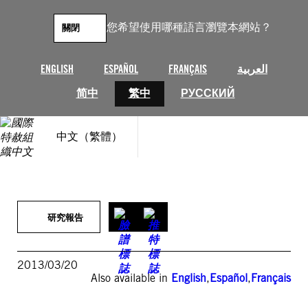
跳
至
您希望使用哪種語言瀏覽本網站？
關閉
主
要
內
ENGLISH
ESPAÑOL
FRANÇAIS
العربية
容
简中
繁中
РУССКИЙ
中文（繁體）
研究報告
2013/03/20
Also available in
English
,
Español
,
Français