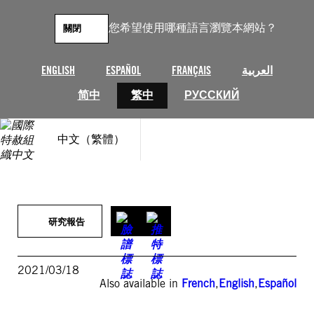
跳
至
您希望使用哪種語言瀏覽本網站？
關閉
主
要
內
ENGLISH
ESPAÑOL
FRANÇAIS
العربية
容
简中
繁中
РУССКИЙ
中文（繁體）
研究報告
2021/03/18
Also available in
French
,
English
,
Español