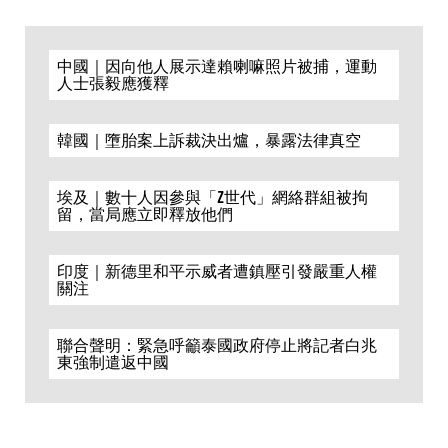
中國｜因向他人展示達賴喇嘛照片被捕，運動
人士張毅應獲釋
韓國｜墮胎案上訴裁決出爐，暴露法律真空
埃及｜數十人因參與「Z世代」網絡群組被拘
留，當局應立即釋放他們
印度｜新德里和平示威者遭鎮壓引發嚴重人權
關注
聯合聲明：緊急呼籲泰國政府停止將記者白兆
東強制遣返中國