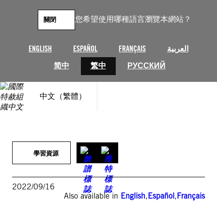
跳
至
您希望使用哪種語言瀏覽本網站？
關閉
主
要
內
ENGLISH
ESPAÑOL
FRANÇAIS
العربية
容
简中
繁中
РУССКИЙ
中文（繁體）
學習資源
2022/09/16
Also available in
English
,
Español
,
Français