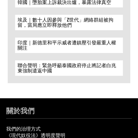
韓國｜墮胎案上訴裁決出爐，暴露法律真空
埃及｜數十人因參與「Z世代」網絡群組被拘
留，當局應立即釋放他們
印度｜新德里和平示威者遭鎮壓引發嚴重人權
關注
聯合聲明：緊急呼籲泰國政府停止將記者白兆
東強制遣返中國
關於我們
我們的治理方式
《現代奴役法》透明度聲明