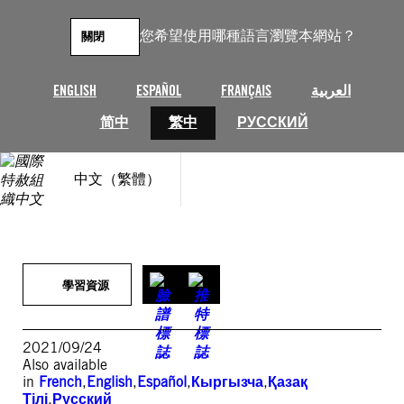
跳
至
您希望使用哪種語言瀏覽本網站？
關閉
主
要
內
ENGLISH
ESPAÑOL
FRANÇAIS
العربية
容
简中
繁中
РУССКИЙ
中文（繁體）
學習資源
2021/09/24
Also available
in
French
,
English
,
Español
,
Кыргызча
,
Қазақ
Тілі
,
Русский