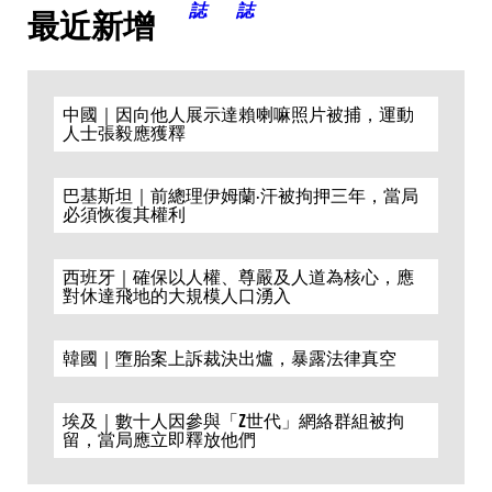
最近新增
中國｜因向他人展示達賴喇嘛照片被捕，運動
人士張毅應獲釋
巴基斯坦｜前總理伊姆蘭·汗被拘押三年，當局
必須恢復其權利
西班牙｜確保以人權、尊嚴及人道為核心，應
對休達飛地的大規模人口湧入
韓國｜墮胎案上訴裁決出爐，暴露法律真空
埃及｜數十人因參與「Z世代」網絡群組被拘
留，當局應立即釋放他們