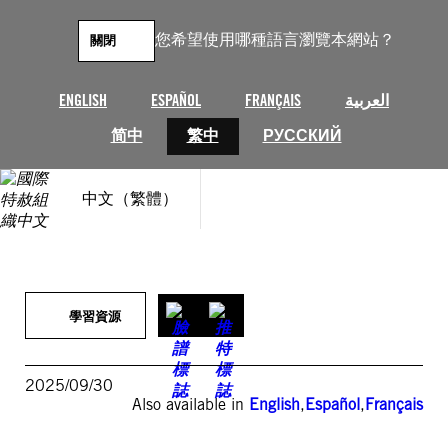
跳
至
您希望使用哪種語言瀏覽本網站？
關閉
主
要
內
العربية
FRANÇAIS
ESPAÑOL
ENGLISH
容
简中
繁中
РУССКИЙ
中文（繁體）
學習資源
2025/09/30
Also available in
English
,
Español
,
Français