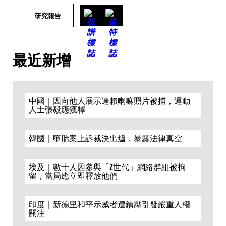
研究報告
最近新增
中國｜因向他人展示達賴喇嘛照片被捕，運動
人士張毅應獲釋
韓國｜墮胎案上訴裁決出爐，暴露法律真空
埃及｜數十人因參與「Z世代」網絡群組被拘
留，當局應立即釋放他們
印度｜新德里和平示威者遭鎮壓引發嚴重人權
關注