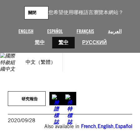
跳
至
您希望使用哪種語言瀏覽本網站？
關閉
主
要
內
ENGLISH
ESPAÑOL
FRANÇAIS
العربية
容
简中
繁中
РУССКИЙ
中文（繁體）
研究報告
2020/09/28
Also available in
French
,
English
,
Español