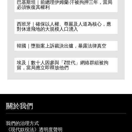
巴基斯坦｜前總理伊姆蘭·汗被拘押三年，當局
必須恢復其權利
西班牙｜確保以人權、尊嚴及人道為核心，應
對休達飛地的大規模人口湧入
韓國｜墮胎案上訴裁決出爐，暴露法律真空
埃及｜數十人因參與「Z世代」網絡群組被拘
留，當局應立即釋放他們
關於我們
我們的治理方式
《現代奴役法》透明度聲明