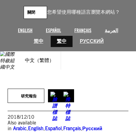
跳
至
您希望使用哪種語言瀏覽本網站？
關閉
主
要
內
العربية
FRANÇAIS
ESPAÑOL
ENGLISH
容
简中
繁中
РУССКИЙ
中文（繁體）
研究報告
2018/12/10
Also available
in
Arabic
,
English
,
Español
,
Français
,
Русский