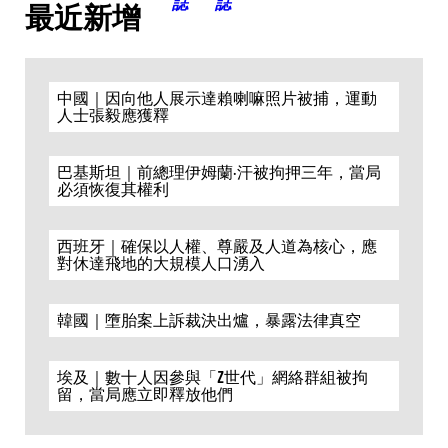
最近新增
中國｜因向他人展示達賴喇嘛照片被捕，運動
人士張毅應獲釋
巴基斯坦｜前總理伊姆蘭·汗被拘押三年，當局
必須恢復其權利
西班牙｜確保以人權、尊嚴及人道為核心，應
對休達飛地的大規模人口湧入
韓國｜墮胎案上訴裁決出爐，暴露法律真空
埃及｜數十人因參與「Z世代」網絡群組被拘
留，當局應立即釋放他們