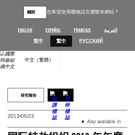
跳
至
您希望使用哪種語言瀏覽本網站？
關閉
主
要
內
ENGLISH
ESPAÑOL
FRANÇAIS
العربية
容
简中
繁中
РУССКИЙ
中文（繁體）
研究報告
2013/05/23
Also available in