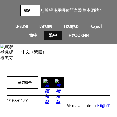
跳
至
您希望使用哪種語言瀏覽本網站？
關閉
主
要
內
ENGLISH
ESPAÑOL
FRANÇAIS
العربية
容
简中
繁中
РУССКИЙ
中文（繁體）
研究報告
1963/01/01
Also available in
English