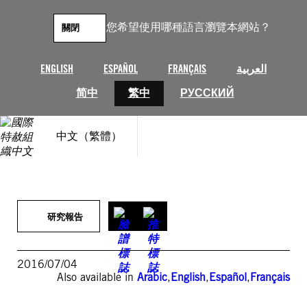
跳
至
您希望使用哪種語言瀏覽本網站？
關閉
主
要
內
العربية
FRANÇAIS
ESPAÑOL
ENGLISH
容
简中
繁中
РУССКИЙ
中文（繁體）
研究報告
2016/07/04
Also available in
Arabic
,
English
,
Español
,
Français