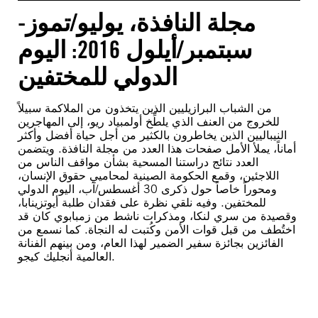
مجلة النافذة، يوليو/تموز-
سبتمبر/أيلول 2016: اليوم
الدولي للمختفين
من الشباب البرازيليين الذين يتخذون من الملاكمة سبيلاً
للخروج من العنف الذي يلطِّخ أولمبياد ريو، إلى المهاجرين
النيباليين الذين يخاطرون بالكثير من أجل حياة أفضل وأكثر
أماناً، يملأ الأمل صفحات هذا العدد من مجلة النافذة. ويتضمن
العدد نتائج دراستنا المسحية بشأن مواقف الناس من
اللاجئين، وقمع الحكومة الصينية لمحاميي حقوق الإنسان،
ومحوراً خاصاً حول ذكرى 30 أغسطس/آب، اليوم الدولي
للمختفين. وفيه نلقي نظرة على فقدان طلبة أيوتزينابا،
وقصيدة من سري لنكا، ومذكرات ناشط من زمبابوي كان قد
اختُطف من قبل قوات الأمن وكُتبت له النجاة. كما نسمع من
الفائزين بجائزة سفير الضمير لهذا العام، ومن بينهم الفنانة
العالمية أنجليك كيجو.