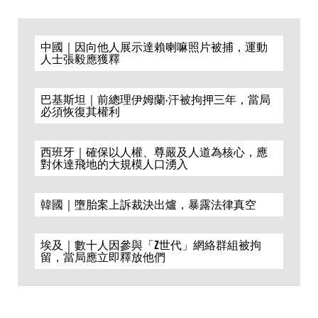
中國｜因向他人展示達賴喇嘛照片被捕，運動
人士張毅應獲釋
巴基斯坦｜前總理伊姆蘭·汗被拘押三年，當局
必須恢復其權利
西班牙｜確保以人權、尊嚴及人道為核心，應
對休達飛地的大規模人口湧入
韓國｜墮胎案上訴裁決出爐，暴露法律真空
埃及｜數十人因參與「Z世代」網絡群組被拘
留，當局應立即釋放他們