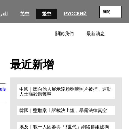
關閉
العرب
简中
繁中
РУССКИЙ
關於我們
最新消息
SEARC
最近新增
ais
中國｜因向他人展示達賴喇嘛照片被捕，運動
人士張毅應獲釋
韓國｜墮胎案上訴裁決出爐，暴露法律真空
埃及｜數十人因參與「Z世代」網絡群組被拘