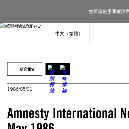
跳
至
您希望使用哪種語
主
要
內
容
中文（繁體）
研究報告
1986/05/01
Amnesty International New
May 1986