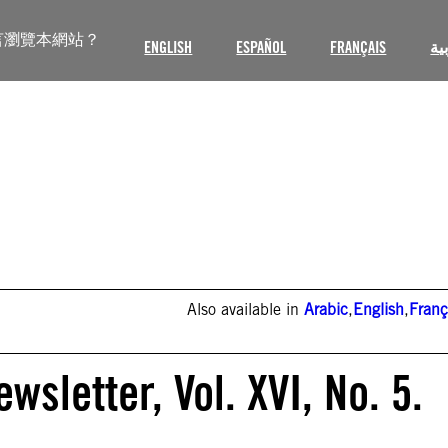
言瀏覽本網站？
ENGLISH
ESPAÑOL
FRANÇAIS
ية
Also available in
Arabic
,
English
,
Franç
sletter, Vol. XVI, No. 5.