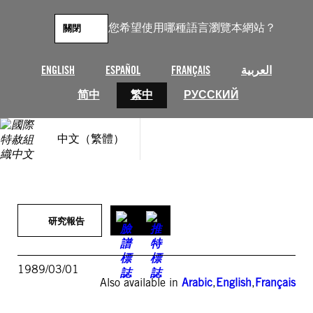
跳
至
您希望使用哪種語言瀏覽本網站？
關閉
主
要
內
ENGLISH
ESPAÑOL
FRANÇAIS
العربية
容
简中
繁中
РУССКИЙ
中文（繁體）
研究報告
1989/03/01
Also available in
Arabic
,
English
,
Français