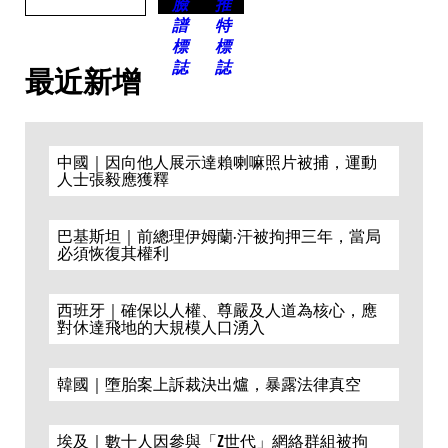
最近新增
中國｜因向他人展示達賴喇嘛照片被捕，運動
人士張毅應獲釋
巴基斯坦｜前總理伊姆蘭·汗被拘押三年，當局
必須恢復其權利
西班牙｜確保以人權、尊嚴及人道為核心，應
對休達飛地的大規模人口湧入
韓國｜墮胎案上訴裁決出爐，暴露法律真空
埃及｜數十人因參與「Z世代」網絡群組被拘