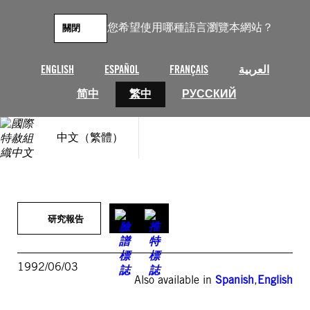
跳
至
您希望使用哪種語言瀏覽本網站？
關閉
主
要
內
ENGLISH
ESPAÑOL
FRANÇAIS
العربية
容
简中
繁中
РУССКИЙ
中文（繁體）
研究報告
1992/06/03
Also available in
Spanish
,
English