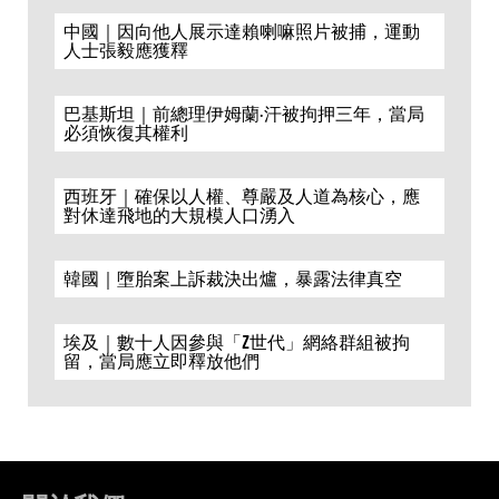
中國｜因向他人展示達賴喇嘛照片被捕，運動
人士張毅應獲釋
巴基斯坦｜前總理伊姆蘭·汗被拘押三年，當局
必須恢復其權利
西班牙｜確保以人權、尊嚴及人道為核心，應
對休達飛地的大規模人口湧入
韓國｜墮胎案上訴裁決出爐，暴露法律真空
埃及｜數十人因參與「Z世代」網絡群組被拘
留，當局應立即釋放他們