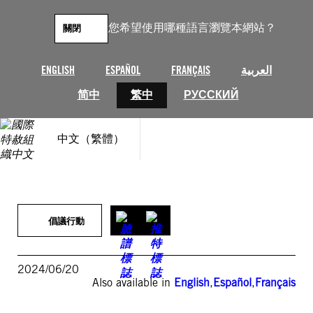
跳
至
您希望使用哪種語言瀏覽本網站？
關閉
主
要
內
ENGLISH
ESPAÑOL
FRANÇAIS
العربية
容
简中
繁中
РУССКИЙ
中文（繁體）
倡議行動
2024/06/20
Also available in
English
,
Español
,
Français