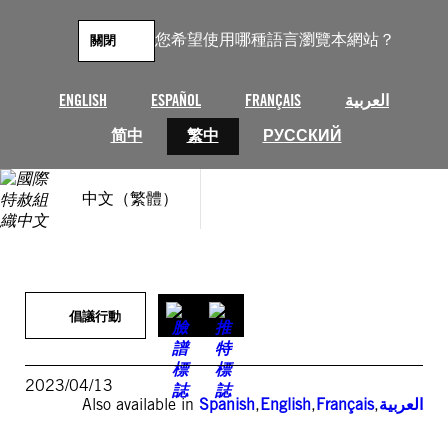
跳
至
您希望使用哪種語言瀏覽本網站？
關閉
主
要
內
ENGLISH
ESPAÑOL
FRANÇAIS
العربية
容
简中
繁中
РУССКИЙ
中文（繁體）
倡議行動
2023/04/13
Also available in
Spanish
,
English
,
Français
,
العربية