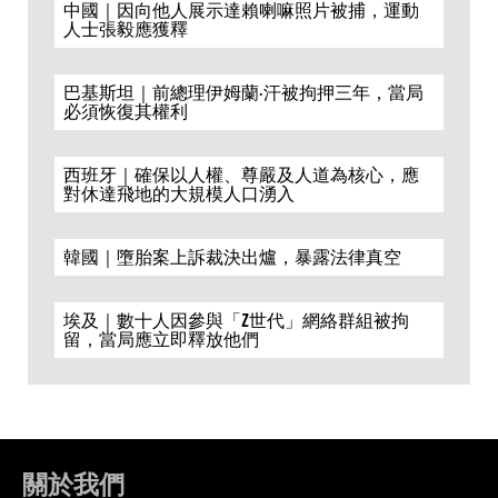
中國｜因向他人展示達賴喇嘛照片被捕，運動
人士張毅應獲釋
巴基斯坦｜前總理伊姆蘭·汗被拘押三年，當局
必須恢復其權利
西班牙｜確保以人權、尊嚴及人道為核心，應
對休達飛地的大規模人口湧入
韓國｜墮胎案上訴裁決出爐，暴露法律真空
埃及｜數十人因參與「Z世代」網絡群組被拘
留，當局應立即釋放他們
關於我們