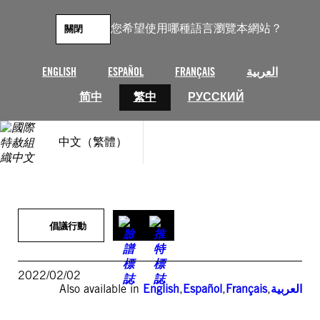
跳
至
您希望使用哪種語言瀏覽本網站？
關閉
主
要
內
ENGLISH
ESPAÑOL
FRANÇAIS
العربية
容
简中
繁中
РУССКИЙ
中文（繁體）
倡議行動
2022/02/02
Also available in
English
,
Español
,
Français
,
العربية