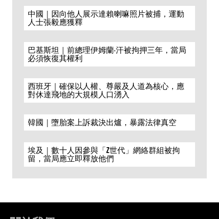
中國｜因向他人展示達賴喇嘛照片被捕，運動
人士張毅應獲釋
巴基斯坦｜前總理伊姆蘭·汗被拘押三年，當局
必須恢復其權利
西班牙｜確保以人權、尊嚴及人道為核心，應
對休達飛地的大規模人口湧入
韓國｜墮胎案上訴裁決出爐，暴露法律真空
埃及｜數十人因參與「Z世代」網絡群組被拘
留，當局應立即釋放他們