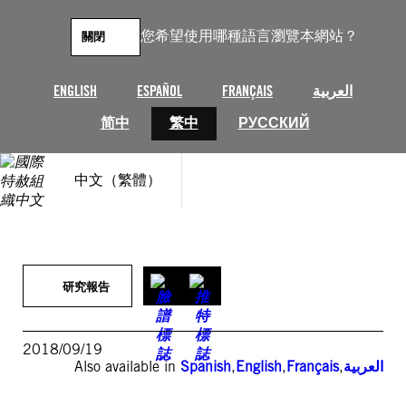
跳
至
您希望使用哪種語言瀏覽本網站？
關閉
主
要
內
ENGLISH
ESPAÑOL
FRANÇAIS
العربية
容
简中
繁中
РУССКИЙ
中文（繁體）
研究報告
2018/09/19
Also available in
Spanish
,
English
,
Français
,
العربية