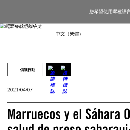
跳
至
您希望使用哪種語
主
要
內
容
中文（繁體）
倡議行動
2021/04/07
Marruecos y el Sáhara Oc
salud de preso saharau