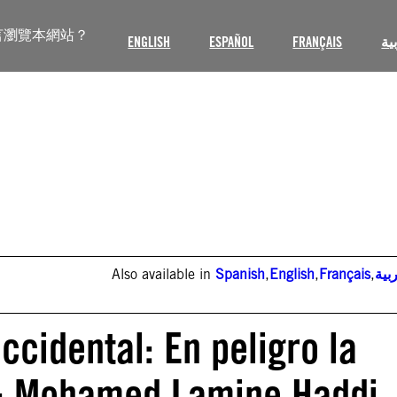
言瀏覽本網站？
ENGLISH
ESPAÑOL
FRANÇAIS
ية
Also available in
Spanish
,
English
,
Français
,
بية
cidental: En peligro la
i: Mohamed Lamine Haddi