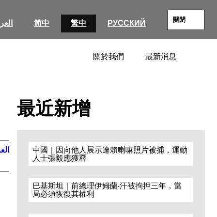
關閉
العرب
简中
繁中
РУССКИЙ
關於我們
最新消息
SEARC
最近新增
العر
中國｜因向他人展示達賴喇嘛照片被捕，運動
人士張毅應獲釋
巴基斯坦｜前總理伊姆蘭·汗被拘押三年，當
局必須恢復其權利