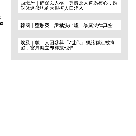
西班牙｜確保以人權、尊嚴及人道為核心，應
對休達飛地的大規模人口湧入
s
es
韓國｜墮胎案上訴裁決出爐，暴露法律真空
埃及｜數十人因參與「Z世代」網絡群組被拘
留，當局應立即釋放他們