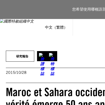
跳
至
您希望使用哪種語
主
要
內
容
中文（繁體）
研究報告
2015/10/28
Maroc et Sahara occident
vérité émerge 50 ans apr