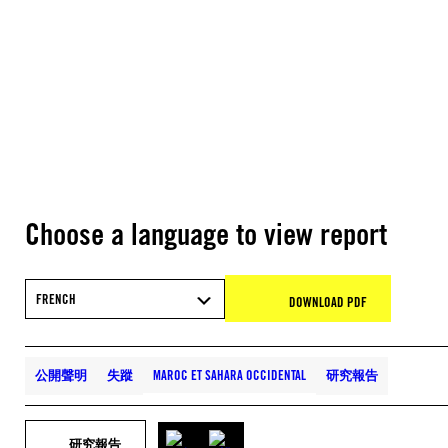
Choose a language to view report
FRENCH
DOWNLOAD PDF
公開聲明
失蹤
MAROC ET SAHARA OCCIDENTAL
研究報告
研究報告