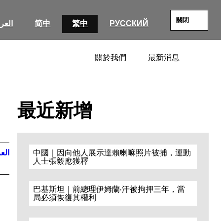
關閉
العرب
简中
繁中
РУССКИЙ
關於我們
最新消息
SEARC
最近新增
العر
中國｜因向他人展示達賴喇嘛照片被捕，運動
人士張毅應獲釋
巴基斯坦｜前總理伊姆蘭·汗被拘押三年，當
局必須恢復其權利