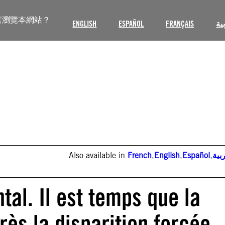
言瀏覽本網站？
ENGLISH
ESPAÑOL
FRANÇAIS
ية
Also available in
French
,
English
,
Español
,
بية
al. Il est temps que la
ès la disparition forcée