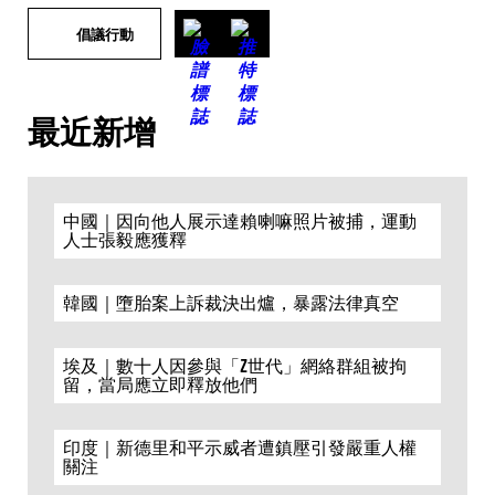
倡議行動
最近新增
中國｜因向他人展示達賴喇嘛照片被捕，運動
人士張毅應獲釋
韓國｜墮胎案上訴裁決出爐，暴露法律真空
埃及｜數十人因參與「Z世代」網絡群組被拘
留，當局應立即釋放他們
印度｜新德里和平示威者遭鎮壓引發嚴重人權
關注