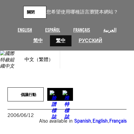
跳
至
您希望使用哪種語言瀏覽本網站？
關閉
主
要
內
ENGLISH
ESPAÑOL
FRANÇAIS
العربية
容
简中
繁中
РУССКИЙ
中文（繁體）
倡議行動
2006/06/12
Also available in
Spanish
,
English
,
Français