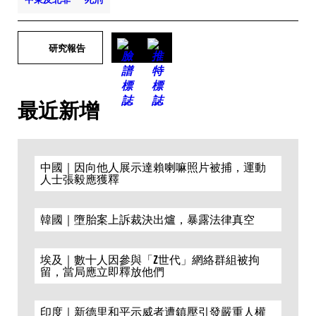
研究報告
最近新增
中國｜因向他人展示達賴喇嘛照片被捕，運動
人士張毅應獲釋
韓國｜墮胎案上訴裁決出爐，暴露法律真空
埃及｜數十人因參與「Z世代」網絡群組被拘
留，當局應立即釋放他們
印度｜新德里和平示威者遭鎮壓引發嚴重人權