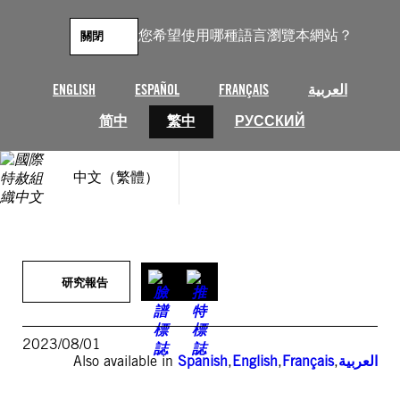
跳
至
您希望使用哪種語言瀏覽本網站？
關閉
主
要
內
ENGLISH
ESPAÑOL
FRANÇAIS
العربية
容
简中
繁中
РУССКИЙ
中文（繁體）
研究報告
2023/08/01
Also available in
Spanish
,
English
,
Français
,
العربية