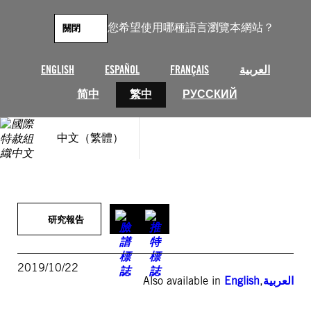
跳
至
您希望使用哪種語言瀏覽本網站？
關閉
主
要
內
ENGLISH
ESPAÑOL
FRANÇAIS
العربية
容
简中
繁中
РУССКИЙ
中文（繁體）
研究報告
2019/10/22
Also available in
English
,
العربية