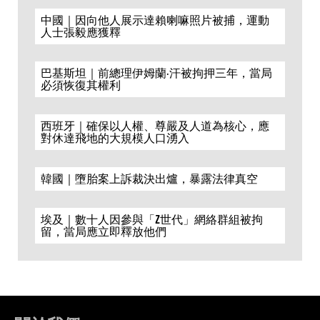
中國｜因向他人展示達賴喇嘛照片被捕，運動
人士張毅應獲釋
巴基斯坦｜前總理伊姆蘭·汗被拘押三年，當局
必須恢復其權利
西班牙｜確保以人權、尊嚴及人道為核心，應
對休達飛地的大規模人口湧入
韓國｜墮胎案上訴裁決出爐，暴露法律真空
埃及｜數十人因參與「Z世代」網絡群組被拘
留，當局應立即釋放他們