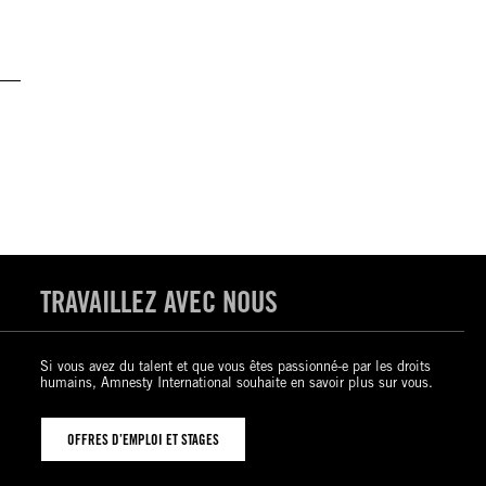
TRAVAILLEZ AVEC NOUS
Si vous avez du talent et que vous êtes passionné-e par les droits
humains, Amnesty International souhaite en savoir plus sur vous.
OFFRES D’EMPLOI ET STAGES