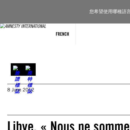
跳
至
您希望使用哪種語
主
要
內
容
FRENCH
8 June 2012
Libye. « Nous ne sommes