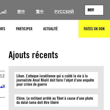
關閉
العرب
简中
繁中
РУССКИЙ
PAYS
PARTICIPER
ACTUALITÉ
FAITES UN DON
RECHERCHER
Ajouts récents
012
Liban. L’attaque israélienne qui a coûté la vie à la
journaliste Amal Khalil doit faire l’objet d’une enquête
pour crime de guerre
العر
Chine. Le militant arrêté au Tibet à cause d’une photo
.
du dalaï-lama doit être libéré