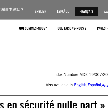
言瀏覽本網站？
ENGLISH
ESPAÑOL
FRANÇAIS
ية
QUI SOMMES-NOUS?
QUE FAISONS-NOUS ?
PAGES 
Index Number: MDE 19/007/2
Also available in
English
,
Español
,
بية
 en sécurité nulle part »