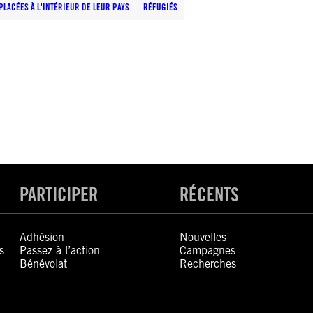
LACÉES À L'INTÉRIEUR DE LEUR PAYS
RÉFUGIÉS
PARTICIPER
RÉCENTS
Adhésion
Nouvelles
s
Passez à l’action
Campagnes
Bénévolat
Recherches