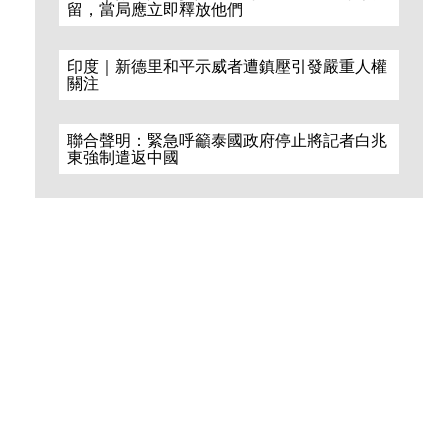
留，當局應立即釋放他們
印度｜新德里和平示威者遭鎮壓引發嚴重人權
關注
ر
聯合聲明：緊急呼籲泰國政府停止將記者白兆
東強制遣返中國