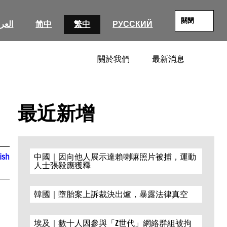
關閉
العرب
简中
繁中
РУССКИЙ
關於我們
最新消息
SEARC
最近新增
ish
中國｜因向他人展示達賴喇嘛照片被捕，運動
人士張毅應獲釋
韓國｜墮胎案上訴裁決出爐，暴露法律真空
埃及｜數十人因參與「Z世代」網絡群組被拘