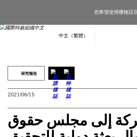
跳
至
您希望使用哪種語
主
要
內
容
中文（繁體）
研究報告
2021/06/15
تركة إلى مجلس حقوق
ل بعثة دولية للتحقيق