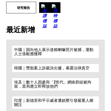
研究報告
最近新增
中國｜因向他人展示達賴喇嘛照片被捕，運動
人士張毅應獲釋
韓國｜墮胎案上訴裁決出爐，暴露法律真空
埃及｜數十人因參與「Z世代」網絡群組被拘
留，當局應立即釋放他們
印度｜新德里和平示威者遭鎮壓引發嚴重人權
關注