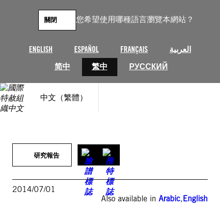
跳
至
您希望使用哪種語言瀏覽本網站？
關閉
主
要
內
ENGLISH
ESPAÑOL
FRANÇAIS
العربية
容
简中
繁中
РУССКИЙ
中文（繁體）
研究報告
2014/07/01
Also available in
Arabic
,
English