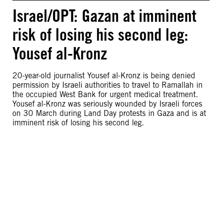
Israel/OPT: Gazan at imminent
risk of losing his second leg:
Yousef al-Kronz
20-year-old journalist Yousef al-Kronz is being denied
permission by Israeli authorities to travel to Ramallah in
the occupied West Bank for urgent medical treatment.
Yousef al-Kronz was seriously wounded by Israeli forces
on 30 March during Land Day protests in Gaza and is at
imminent risk of losing his second leg.