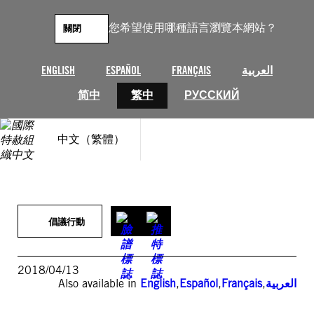
跳
至
您希望使用哪種語言瀏覽本網站？
關閉
主
要
內
ENGLISH
ESPAÑOL
FRANÇAIS
العربية
容
简中
繁中
РУССКИЙ
中文（繁體）
倡議行動
2018/04/13
Also available in
English
,
Español
,
Français
,
العربية