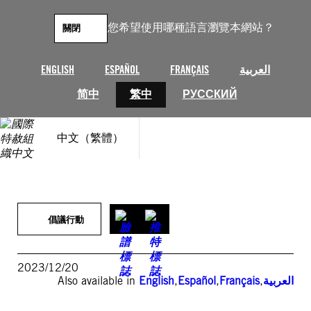
跳
至
您希望使用哪種語言瀏覽本網站？
關閉
主
要
內
العربية
FRANÇAIS
ESPAÑOL
ENGLISH
容
简中
繁中
РУССКИЙ
中文（繁體）
倡議行動
2023/12/20
العربية
,
Français
,
Español
,
English
Also available in