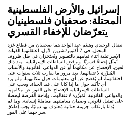
إسرائيل والأرض الفلسطينية
المحتلة: صحفيان فلسطينيان
يتعرّضان للإخفاء القسري
نضال الوحيدي وهيثم عبد الواحد هما صحفيان من قطاع غزة
المحتل. في 7 أكتوبر/تشرين الأول، اعتقلتهما القوات
الإسرائيلية أثناء قيامهم بالتصوير ويُحتَجَزان في ظل ظروف
تُمثّل إخفاءً قسريًّا. وترفض السلطات الإسرائيلية، منذ ذلك
الحين، الإفصاح عن مكانهما أو عن الدواعي القانونية والأسباب
المُبرِّرة لاعتقالهما. بعد مرور ما يقارب ثلاث سنوات على
اختفائهما، لم يُفصَح عن أي معلومات حول مكانيهما، ولم يرد
أي تأكيد حول ما إذا كانا على قيد الحياة. ويجب على
السلطات الإسرائيلية الإفصاح على الفور عن مكانيهما
والدواعي القانونية المُبرِّرة لاعتقالهما، وإتاحة الفرصة ليحصلا
على تمثيل قانوني، وضمان معاملتهما معاملةً إنسانية. وما لم
يُدانا بارتكاب جريمة جنائية مُعترَف بها دوليًا، يجب إطلاق
سراحهما على الفور.