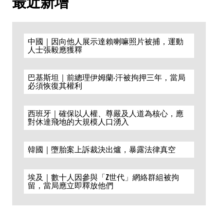
最近新增
中國｜因向他人展示達賴喇嘛照片被捕，運動
人士張毅應獲釋
巴基斯坦｜前總理伊姆蘭·汗被拘押三年，當局
必須恢復其權利
西班牙｜確保以人權、尊嚴及人道為核心，應
對休達飛地的大規模人口湧入
韓國｜墮胎案上訴裁決出爐，暴露法律真空
埃及｜數十人因參與「Z世代」網絡群組被拘
留，當局應立即釋放他們