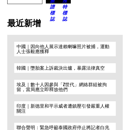
最近新增
中國｜因向他人展示達賴喇嘛照片被捕，運動
人士張毅應獲釋
韓國｜墮胎案上訴裁決出爐，暴露法律真空
埃及｜數十人因參與「Z世代」網絡群組被拘
留，當局應立即釋放他們
印度｜新德里和平示威者遭鎮壓引發嚴重人權
關注
聯合聲明：緊急呼籲泰國政府停止將記者白兆