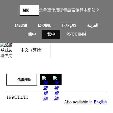
跳
至
您希望使用哪種語言瀏覽本網站？
關閉
主
要
內
ENGLISH
ESPAÑOL
FRANÇAIS
العربية
容
简中
繁中
РУССКИЙ
中文（繁體）
倡議行動
1990/11/13
Also available in
English