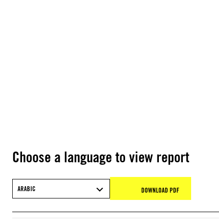
Choose a language to view report
ARABIC
DOWNLOAD PDF