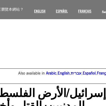
言瀏覽本網站？
ENGLISH
ESPAÑOL
FRANÇAIS
ية
Also available in
Arabic
,
English
,
עברית
,
Español
,
Franç
إسرائيل/الأرض الفلسطين
المدنيين: القتل وأ