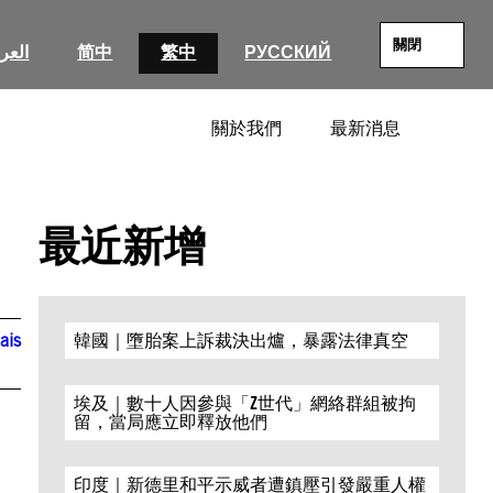
關閉
العرب
简中
繁中
РУССКИЙ
關於我們
最新消息
SEARC
最近新增
ais
韓國｜墮胎案上訴裁決出爐，暴露法律真空
埃及｜數十人因參與「Z世代」網絡群組被拘
留，當局應立即釋放他們
印度｜新德里和平示威者遭鎮壓引發嚴重人權