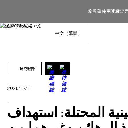
跳
至
您希望使用哪種語
主
要
內
容
中文（繁體）
研究報告
2025/12/11
ية المحتلة: استهداف
خذ الرهائن وغيرهما من