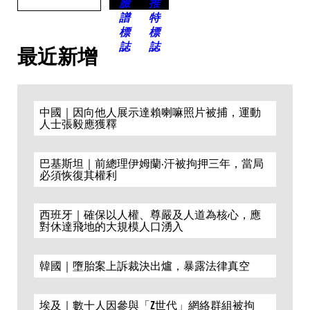
最近新增
中國｜因向他人展示達賴喇嘛照片被捕，運動
人士張毅應獲釋
巴基斯坦｜前總理伊姆蘭·汗被拘押三年，當局
必須恢復其權利
西班牙｜確保以人權、尊嚴及人道為核心，應
對休達飛地的大規模人口湧入
韓國｜墮胎案上訴裁決出爐，暴露法律真空
埃及｜數十人因參與「Z世代」網絡群組被拘