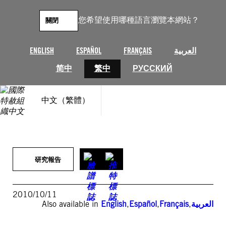
跳
至
您希望使用哪種語言瀏覽本網站？
關閉
主
要
內
ENGLISH
ESPAÑOL
FRANÇAIS
العربية
容
简中
繁中
РУССКИЙ
中文（繁體）
研究報告
2010/10/11
Also available in
English
,
Español
,
Français
,
العربية