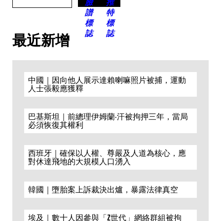
最近新增
中國｜因向他人展示達賴喇嘛照片被捕，運動
人士張毅應獲釋
巴基斯坦｜前總理伊姆蘭·汗被拘押三年，當局
必須恢復其權利
西班牙｜確保以人權、尊嚴及人道為核心，應
對休達飛地的大規模人口湧入
韓國｜墮胎案上訴裁決出爐，暴露法律真空
埃及｜數十人因參與「Z世代」網絡群組被拘