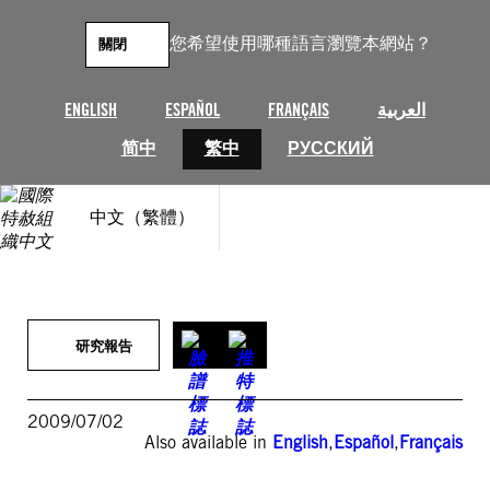
跳
至
您希望使用哪種語言瀏覽本網站？
關閉
主
要
內
ENGLISH
ESPAÑOL
FRANÇAIS
العربية
容
简中
繁中
РУССКИЙ
中文（繁體）
研究報告
2009/07/02
Also available in
English
,
Español
,
Français