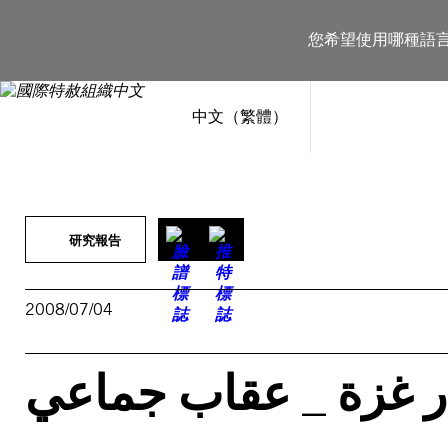
跳
至
您希望使用哪種語
主
要
內
容
中文（繁體）
研究報告
2008/07/04
 غزة _ عقاب جماعي