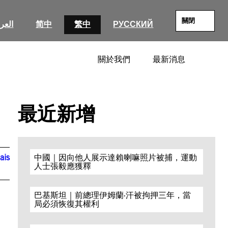
關閉
العرب
简中
繁中
РУССКИЙ
關於我們
最新消息
SEARC
最近新增
ais
中國｜因向他人展示達賴喇嘛照片被捕，運動
人士張毅應獲釋
巴基斯坦｜前總理伊姆蘭·汗被拘押三年，當
局必須恢復其權利