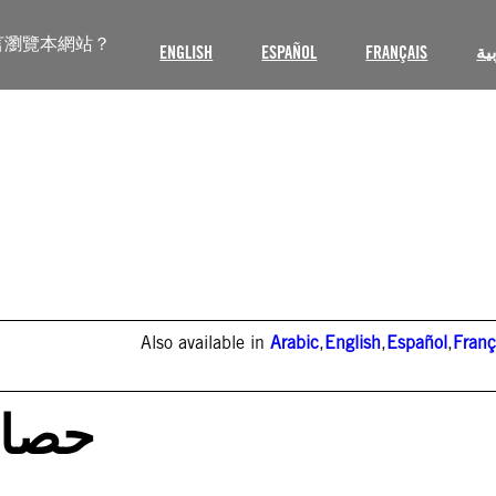
言瀏覽本網站？
ENGLISH
ESPAÑOL
FRANÇAIS
ية
Also available in
Arabic
,
English
,
Español
,
Franç
حصار