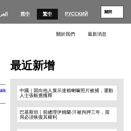
關閉
العرب
简中
繁中
РУССКИЙ
關於我們
最新消息
SEARC
最近新增
ais
中國｜因向他人展示達賴喇嘛照片被捕，運動
人士張毅應獲釋
巴基斯坦｜前總理伊姆蘭·汗被拘押三年，當
局必須恢復其權利