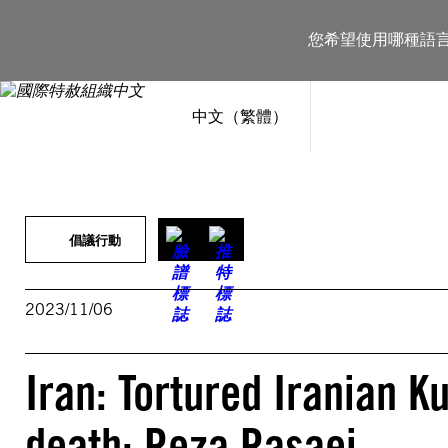
跳
至
您希望使用哪種語
主
要
內
容
中文（繁體）
倡議行動
2023/11/06
Iran: Tortured Iranian 
death: Reza Rasaei