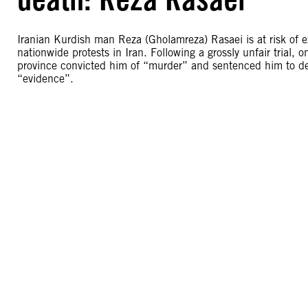
Iranian Kurdish man Reza (Gholamreza) Rasaei is at risk of 
nationwide protests in Iran. Following a grossly unfair tria
province convicted him of “murder” and sentenced him to dea
“evidence”.