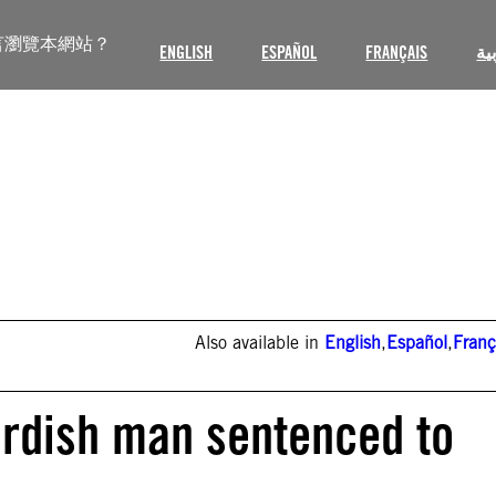
言瀏覽本網站？
ENGLISH
ESPAÑOL
FRANÇAIS
ية
Also available in
English
,
Español
,
Franç
Kurdish man sentenced to