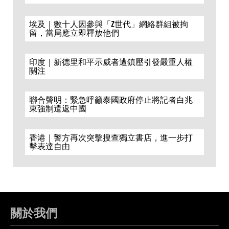
埃及｜數十人因參與「Z世代」網絡群組被拘
留，當局應立即釋放他們
印度｜新德里和平示威者遭鎮壓引發嚴重人權
關注
聯合聲明：緊急呼籲泰國政府停止將記者白兆
東強制遣返中國
香港｜警方再次突擊搜查獨立書店，進一步打
擊表達自由
關於我們