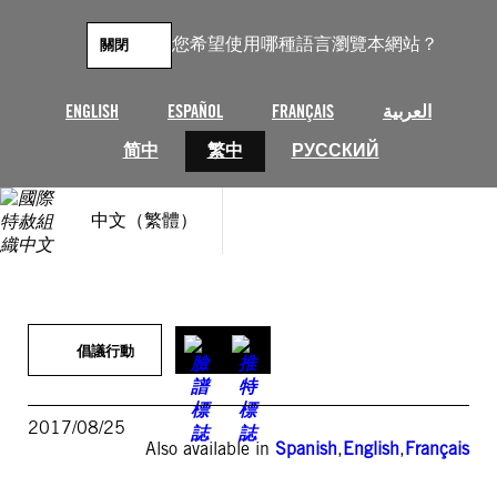
跳
至
您希望使用哪種語言瀏覽本網站？
關閉
主
要
內
ENGLISH
ESPAÑOL
FRANÇAIS
العربية
容
简中
繁中
РУССКИЙ
中文（繁體）
倡議行動
2017/08/25
Also available in
Spanish
,
English
,
Français