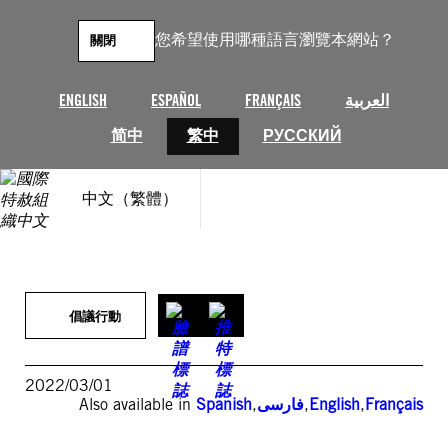
跳
至
您希望使用哪種語言瀏覽本網站？
關閉
主
要
內
ENGLISH
ESPAÑOL
FRANÇAIS
العربية
容
简中
繁中
РУССКИЙ
中文（繁體）
倡議行動
2022/03/01
Also available in
Spanish
,
فارسی
,
English
,
Français