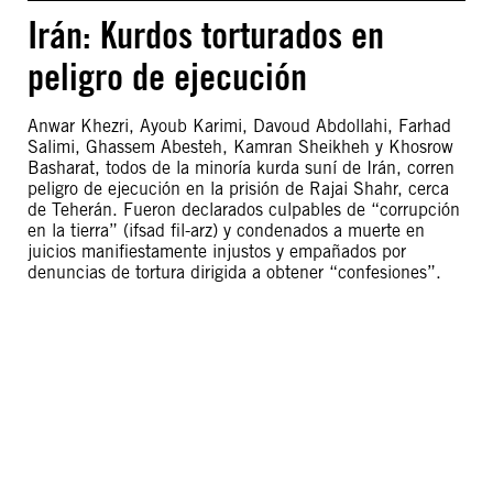
Irán: Kurdos torturados en
peligro de ejecución
Anwar Khezri, Ayoub Karimi, Davoud Abdollahi, Farhad
Salimi, Ghassem Abesteh, Kamran Sheikheh y Khosrow
Basharat, todos de la minoría kurda suní de Irán, corren
peligro de ejecución en la prisión de Rajai Shahr, cerca
de Teherán. Fueron declarados culpables de “corrupción
en la tierra” (ifsad fil-arz) y condenados a muerte en
juicios manifiestamente injustos y empañados por
denuncias de tortura dirigida a obtener “confesiones”.