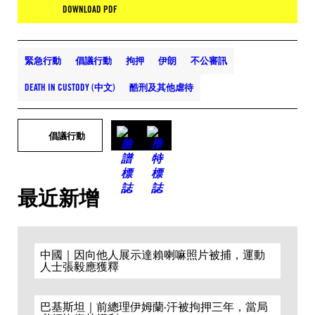
DOWNLOAD PDF
緊急行動
倡議行動
拘押
伊朗
不公審訊
DEATH IN CUSTODY (中文)
酷刑及其他虐待
倡議行動
最近新增
中國｜因向他人展示達賴喇嘛照片被捕，運動
人士張毅應獲釋
巴基斯坦｜前總理伊姆蘭·汗被拘押三年，當局