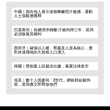
中國｜因向他人展示達賴喇嘛照片被捕，運動
人士張毅應獲釋
巴基斯坦｜前總理伊姆蘭·汗被拘押三年，當局
必須恢復其權利
西班牙｜確保以人權、尊嚴及人道為核心，應
對休達飛地的大規模人口湧入
韓國｜墮胎案上訴裁決出爐，暴露法律真空
埃及｜數十人因參與「Z世代」網絡群組被拘
留，當局應立即釋放他們