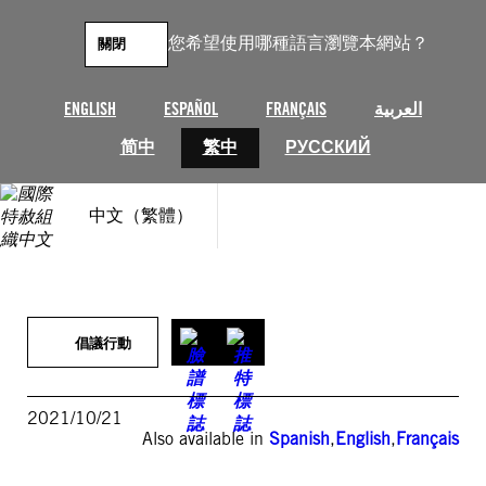
跳
至
您希望使用哪種語言瀏覽本網站？
關閉
主
要
內
ENGLISH
ESPAÑOL
FRANÇAIS
العربية
容
简中
繁中
РУССКИЙ
中文（繁體）
倡議行動
2021/10/21
Also available in
Spanish
,
English
,
Français