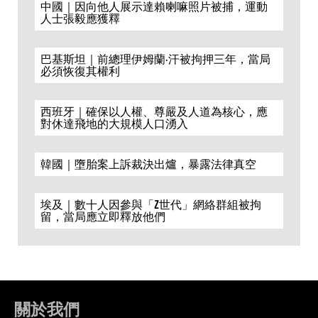
中國｜因向他人展示達賴喇嘛照片被捕，運動
人士張毅應獲釋
巴基斯坦｜前總理伊姆蘭·汗被拘押三年，當局
必須恢復其權利
西班牙｜確保以人權、尊嚴及人道為核心，應
對休達飛地的大規模人口湧入
韓國｜墮胎案上訴裁決出爐，暴露法律真空
埃及｜數十人因參與「Z世代」網絡群組被拘
留，當局應立即釋放他們
關於我們