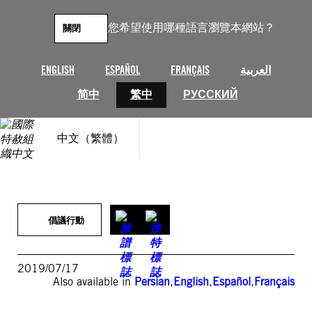
跳
至
您希望使用哪種語言瀏覽本網站？
關閉
主
要
內
ENGLISH
ESPAÑOL
FRANÇAIS
العربية
容
简中
繁中
РУССКИЙ
中文（繁體）
倡議行動
2019/07/17
Also available in
Persian
,
English
,
Español
,
Français