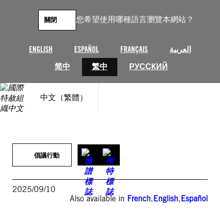
跳
至
您希望使用哪種語言瀏覽本網站？
關閉
主
要
內
ENGLISH
ESPAÑOL
FRANÇAIS
العربية
容
简中
繁中
РУССКИЙ
中文（繁體）
倡議行動
2025/09/10
Also available in
French
,
English
,
Español