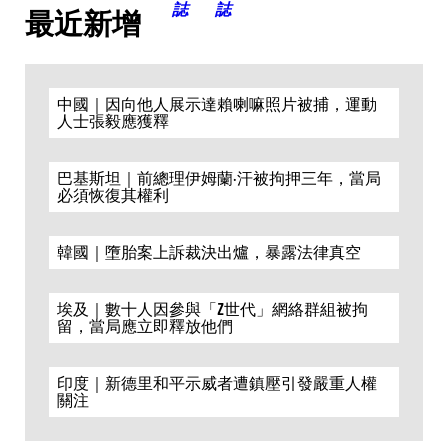
最近新增
中國｜因向他人展示達賴喇嘛照片被捕，運動
人士張毅應獲釋
巴基斯坦｜前總理伊姆蘭·汗被拘押三年，當局
必須恢復其權利
韓國｜墮胎案上訴裁決出爐，暴露法律真空
埃及｜數十人因參與「Z世代」網絡群組被拘
留，當局應立即釋放他們
印度｜新德里和平示威者遭鎮壓引發嚴重人權
關注