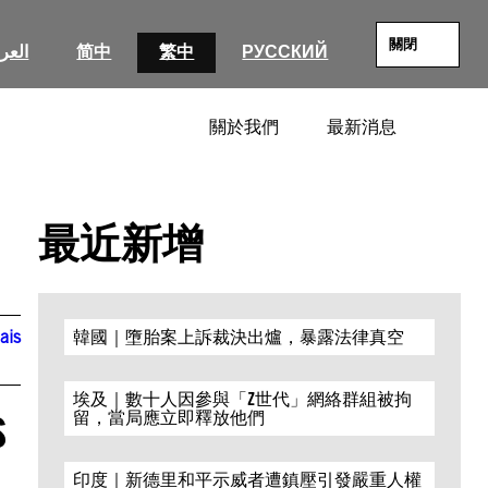
關閉
العرب
简中
繁中
РУССКИЙ
關於我們
最新消息
SEARC
最近新增
ais
韓國｜墮胎案上訴裁決出爐，暴露法律真空
埃及｜數十人因參與「Z世代」網絡群組被拘
s
留，當局應立即釋放他們
印度｜新德里和平示威者遭鎮壓引發嚴重人權