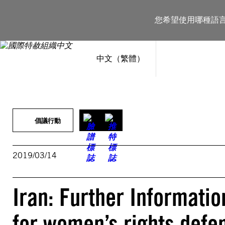
跳
至
您希望使用哪種語
主
要
內
容
中文（繁體）
倡議行動
2019/03/14
Iran: Further Informatio
for women’s rights defe