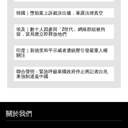
韓國｜墮胎案上訴裁決出爐，暴露法律真空
埃及｜數十人因參與「Z世代」網絡群組被拘
留，當局應立即釋放他們
印度｜新德里和平示威者遭鎮壓引發嚴重人權
關注
聯合聲明：緊急呼籲泰國政府停止將記者白兆
東強制遣返中國
關於我們