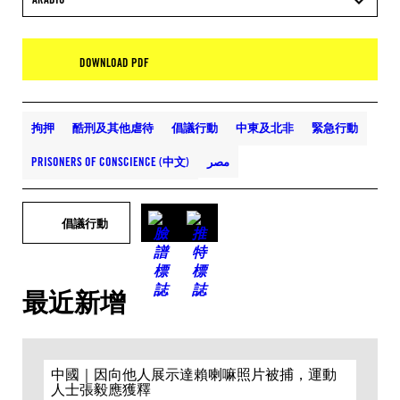
DOWNLOAD PDF
拘押
酷刑及其他虐待
倡議行動
中東及北非
緊急行動
PRISONERS OF CONSCIENCE (中文)
مصر
倡議行動
最近新增
中國｜因向他人展示達賴喇嘛照片被捕，運動
人士張毅應獲釋