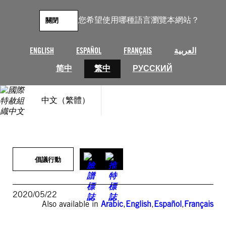
跳
至
您希望使用哪種語言瀏覽本網站？
關閉
主
要
內
ENGLISH
ESPAÑOL
FRANÇAIS
العربية
容
简中
繁中
РУССКИЙ
中文（繁體）
倡議行動
2020/05/22
Also available in
Arabic
,
English
,
Español
,
Français