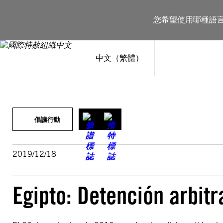
跳
至
您希望使用哪種語
主
要
內
容
中文（繁體）
倡議行動
2019/12/18
Egipto: Detención arbitr