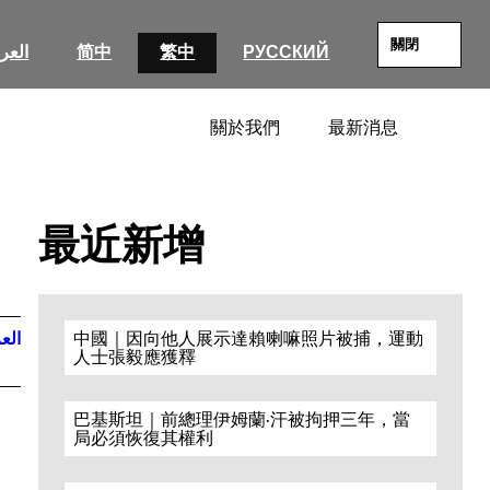
關閉
العرب
简中
繁中
РУССКИЙ
關於我們
最新消息
SEARC
最近新增
العر
中國｜因向他人展示達賴喇嘛照片被捕，運動
人士張毅應獲釋
巴基斯坦｜前總理伊姆蘭·汗被拘押三年，當
局必須恢復其權利