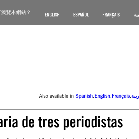
言瀏覽本網站？
ENGLISH
ESPAÑOL
FRANÇAIS
ية
Also available in
Spanish
,
English
,
Français
,
بية
aria de tres periodistas