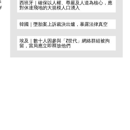
s
西班牙｜確保以人權、尊嚴及人道為核心，應
y
對休達飛地的大規模人口湧入
韓國｜墮胎案上訴裁決出爐，暴露法律真空
埃及｜數十人因參與「Z世代」網絡群組被拘
留，當局應立即釋放他們