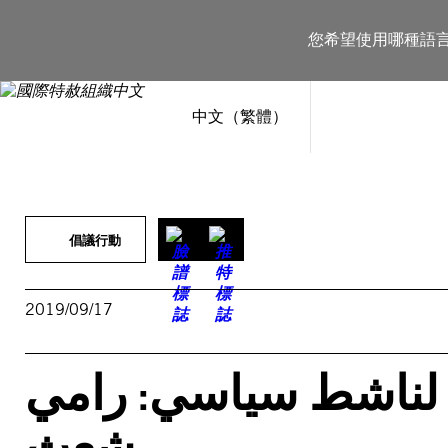
跳
至
您希望使用哪種語
主
要
內
容
中文（繁體）
倡議行動
2019/09/17
 لناشط سياسي: رامي
شعث