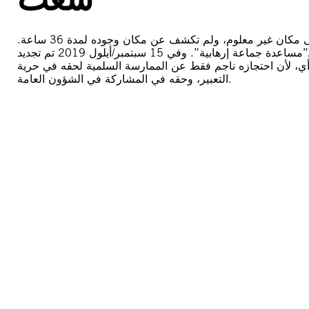
في 5 يوليو/تموز، اعتقلت قوات الأمن المصرية رامي شعث ونقلته إلى مكان غير معلوم، ولم تكشف عن مكان وجوده لمدة 36 ساعة.
ومن ثم مثل أمام نيابة أمن الدولة العليا في القاهرة الجديدة واتهم بـ”مساعدة جماعة إرهابية”. وفي 15 سبتمبر/أيلول 2019 تم تجديد
ين رأي، لأن احتجازه ناجم فقط عن الممارسة السلمية لحقه في حرية
التعبير، وحقه في المشاركة في الشؤون العامة.