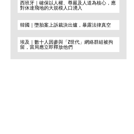
西班牙｜確保以人權、尊嚴及人道為核心，應
對休達飛地的大規模人口湧入
韓國｜墮胎案上訴裁決出爐，暴露法律真空
埃及｜數十人因參與「Z世代」網絡群組被拘
留，當局應立即釋放他們