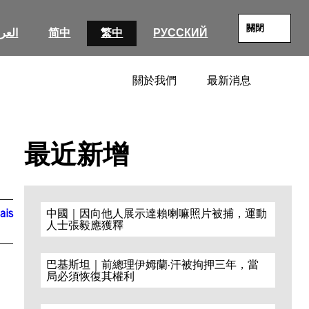
關閉
العرب
简中
繁中
РУССКИЙ
關於我們
最新消息
SEARC
最近新增
ais
中國｜因向他人展示達賴喇嘛照片被捕，運動
人士張毅應獲釋
巴基斯坦｜前總理伊姆蘭·汗被拘押三年，當
局必須恢復其權利