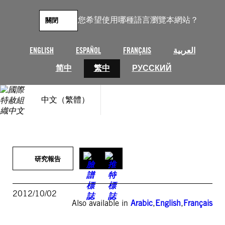
跳
至
您希望使用哪種語言瀏覽本網站？
關閉
主
要
內
ENGLISH
ESPAÑOL
FRANÇAIS
العربية
容
简中
繁中
РУССКИЙ
中文（繁體）
研究報告
2012/10/02
Also available in
Arabic
,
English
,
Français