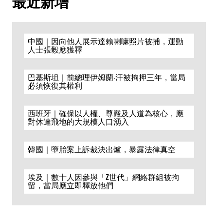
最近新增
中國｜因向他人展示達賴喇嘛照片被捕，運動
人士張毅應獲釋
巴基斯坦｜前總理伊姆蘭·汗被拘押三年，當局
必須恢復其權利
西班牙｜確保以人權、尊嚴及人道為核心，應
對休達飛地的大規模人口湧入
韓國｜墮胎案上訴裁決出爐，暴露法律真空
埃及｜數十人因參與「Z世代」網絡群組被拘
留，當局應立即釋放他們