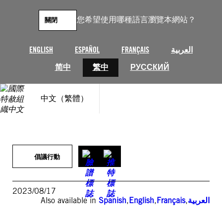
跳
至
您希望使用哪種語言瀏覽本網站？
關閉
主
要
內
ENGLISH
ESPAÑOL
FRANÇAIS
العربية
容
简中
繁中
РУССКИЙ
中文（繁體）
倡議行動
2023/08/17
Also available in
Spanish
,
English
,
Français
,
العربية