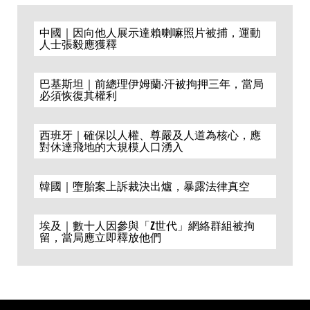
中國｜因向他人展示達賴喇嘛照片被捕，運動
人士張毅應獲釋
巴基斯坦｜前總理伊姆蘭·汗被拘押三年，當局
必須恢復其權利
西班牙｜確保以人權、尊嚴及人道為核心，應
對休達飛地的大規模人口湧入
韓國｜墮胎案上訴裁決出爐，暴露法律真空
埃及｜數十人因參與「Z世代」網絡群組被拘
留，當局應立即釋放他們