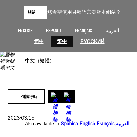
跳
至
您希望使用哪種語言瀏覽本網站？
關閉
主
要
內
ENGLISH
ESPAÑOL
FRANÇAIS
العربية
容
简中
繁中
РУССКИЙ
中文（繁體）
倡議行動
2023/03/15
Also available in
Spanish
,
English
,
Français
,
العربية