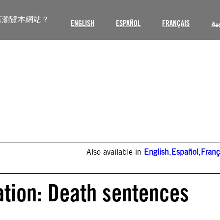
言瀏覽本網站？
ENGLISH
ESPAÑOL
FRANÇAIS
ية
Also available in
English
,
Español
,
Franç
ation: Death sentences