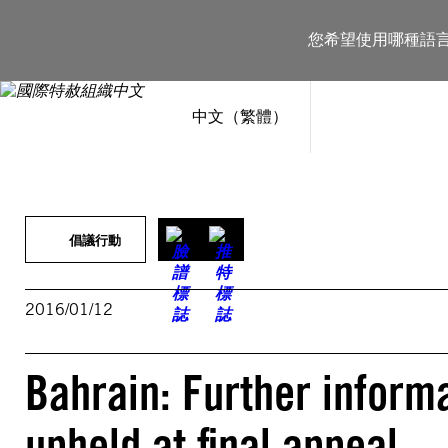
跳
至
您希望使用哪種語
主
要
內
容
中文（繁體）
倡議行動
2016/01/12
Bahrain: Further inform
upheld at final appeal