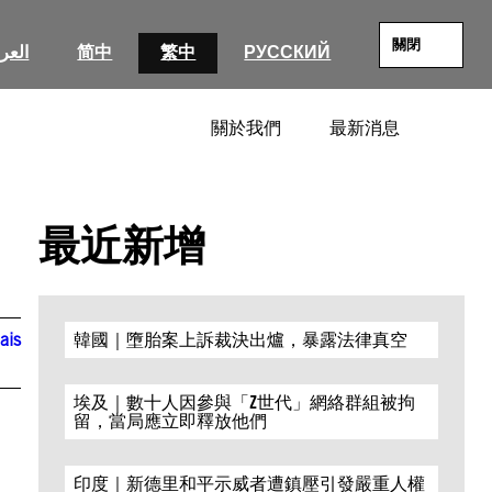
關閉
العرب
简中
繁中
РУССКИЙ
關於我們
最新消息
SEARC
最近新增
ais
韓國｜墮胎案上訴裁決出爐，暴露法律真空
埃及｜數十人因參與「Z世代」網絡群組被拘
留，當局應立即釋放他們
印度｜新德里和平示威者遭鎮壓引發嚴重人權