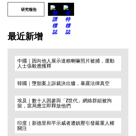
研究報告
最近新增
中國｜因向他人展示達賴喇嘛照片被捕，運動
人士張毅應獲釋
韓國｜墮胎案上訴裁決出爐，暴露法律真空
埃及｜數十人因參與「Z世代」網絡群組被拘
留，當局應立即釋放他們
印度｜新德里和平示威者遭鎮壓引發嚴重人權
關注