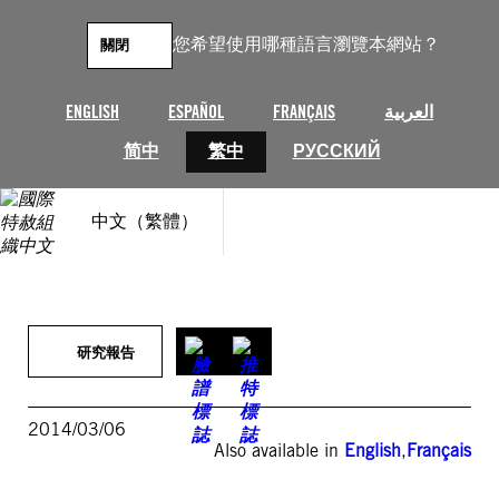
跳
至
您希望使用哪種語言瀏覽本網站？
關閉
主
要
內
ENGLISH
ESPAÑOL
FRANÇAIS
العربية
容
简中
繁中
РУССКИЙ
中文（繁體）
研究報告
2014/03/06
Also available in
English
,
Français